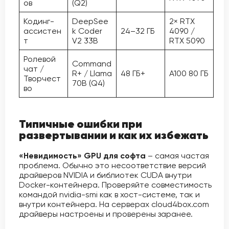
ов
(Q2)
Кодинг-
DeepSee
2× RTX
ассистен
k Coder
24–32 ГБ
4090 /
т
V2 33B
RTX 5090
Ролевой
Command
чат /
R+ / Llama
48 ГБ+
A100 80 ГБ
Творчест
70B (Q4)
во
Типичные ошибки при
развертывании и как их избежать
«Невидимость» GPU для софта
– самая частая
проблема. Обычно это несоответствие версий
драйверов NVIDIA и библиотек CUDA внутри
Docker-контейнера. Проверяйте совместимость
командой nvidia-smi как в хост-системе, так и
внутри контейнера. На серверах cloud4box.com
драйверы настроены и проверены заранее.