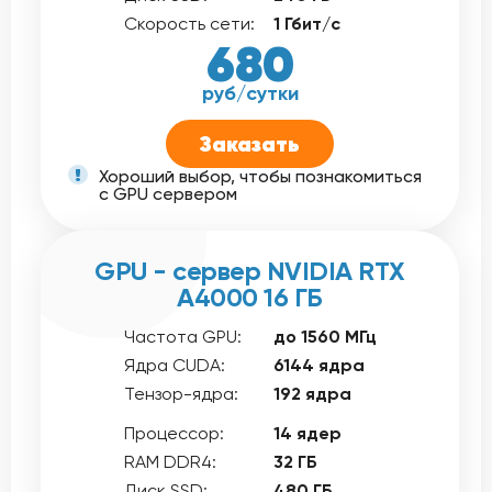
Скорость сети:
1 Гбит/с
680
руб/сутки
Заказать
Хороший выбор, чтобы познакомиться
с GPU сервером
GPU - сервер NVIDIA RTX
A4000 16 ГБ
Частота GPU:
до 1560 МГц
Ядра CUDA:
6144 ядра
Тензор-ядра:
192 ядра
Процессор:
14 ядер
RAM DDR4:
32 ГБ
Диск SSD:
480 ГБ