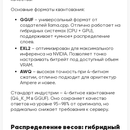
Основные форматы квантования:
GGUF
– универсальный формат от
создателей llama.cpp. Отлично работает на
гибридных системах (CPU + GPU),
поддерживает «умное» распределение
слоев.
EXL2
– оптимизирован для максимального
инференса на NVIDIA. Позволяет тонко
настраивать битрейт под доступный объем
VRAM.
AWQ
– высокая точность при 4-битном
сжатии, отлично подходит для архитектур
Ampere и новее.
Стандарт индустрии – 4-битное квантование
(Q4_K_M в GGUF). Оно сохраняет качество
ответов на уровне 95–98% от оригинала, но
радикально снижает требования к серверу.
Распределение весов: гибридный