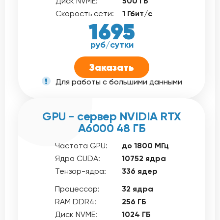
Диск NVME:
500 ГБ
Скорость сети:
1 Гбит/с
1695
руб/сутки
Заказать
Для работы с большими данными
GPU - сервер NVIDIA RTX
A6000 48 ГБ
Частота GPU:
до 1800 МГц
Ядра CUDA:
10752 ядра
Тензор-ядра:
336 ядер
Процессор:
32 ядра
RAM DDR4:
256 ГБ
Диск NVME:
1024 ГБ