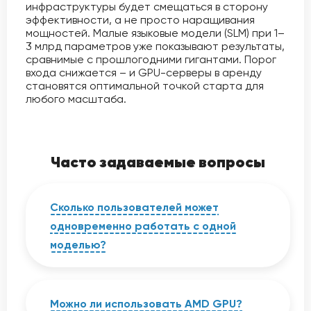
инфраструктуры будет смещаться в сторону
эффективности, а не просто наращивания
мощностей. Малые языковые модели (SLM) при 1–
3 млрд параметров уже показывают результаты,
сравнимые с прошлогодними гигантами. Порог
входа снижается – и GPU-серверы в аренду
становятся оптимальной точкой старта для
любого масштаба.
Часто задаваемые вопросы
Сколько пользователей может
одновременно работать с одной
моделью?
Зависит от объема VRAM и движка.
vLLM на RTX 4090 комфортно
обслуживает 3–5 одновременных
Можно ли использовать AMD GPU?