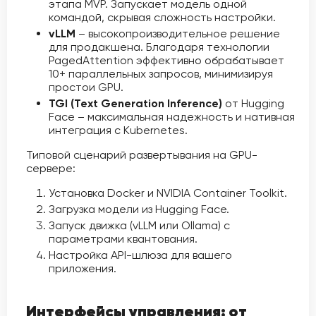
этапа MVP. Запускает модель одной
командой, скрывая сложность настройки.
vLLM
– высокопроизводительное решение
для продакшена. Благодаря технологии
PagedAttention эффективно обрабатывает
10+ параллельных запросов, минимизируя
простои GPU.
TGI (Text Generation Inference)
от Hugging
Face – максимальная надежность и нативная
интеграция с Kubernetes.
Типовой сценарий развертывания на GPU-
сервере:
Установка Docker и NVIDIA Container Toolkit.
Загрузка модели из Hugging Face.
Запуск движка (vLLM или Ollama) с
параметрами квантования.
Настройка API-шлюза для вашего
приложения.
Интерфейсы управления: от