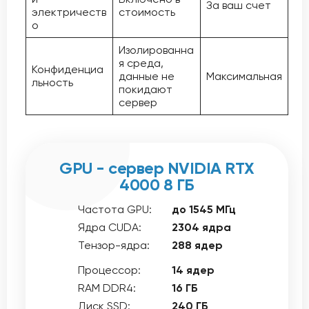
За ваш счет
электричеств
стоимость
о
Изолированна
я среда,
Конфиденциа
данные не
Максимальная
льность
покидают
сервер
GPU - сервер NVIDIA RTX
4000 8 ГБ
Частота GPU:
до 1545 МГц
Ядра CUDA:
2304 ядра
Тензор-ядра:
288 ядер
Процессор:
14 ядер
RAM DDR4:
16 ГБ
Диск SSD:
240 ГБ