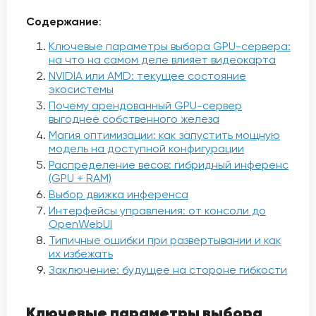
Содержание
:
Ключевые параметры выбора GPU-сервера:
на что на самом деле влияет видеокарта
NVIDIA или AMD: текущее состояние
экосистемы
Почему арендованный GPU-сервер
выгоднее собственного железа
Магия оптимизации: как запустить мощную
модель на доступной конфигурации
Распределение весов: гибридный инференс
(GPU + RAM)
Выбор движка инференса
Интерфейсы управления: от консоли до
OpenWebUI
Типичные ошибки при развертывании и как
их избежать
Заключение: будущее на стороне гибкости
Ключевые параметры выбора