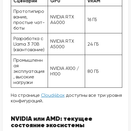
Сценарий
GPU
VRAM
Прототипиро
вание,
NVIDIA RTX
16 ГБ
простые чат-
A4000
боты
Разработка с
NVIDIA RTX
Llama 3 70B
24 ГБ
A5000
(квантование)
Промышленн
ая
NVIDIA A100 /
эксплуатация
80 ГБ
H100
, высокие
нагрузки
На странице
Cloud4box
доступны все три уровня
конфигураций.
NVIDIA или AMD: текущее
состояние экосистемы