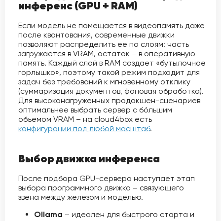
инференс (GPU + RAM)
Если модель не помещается в видеопамять даже
после квантования, современные движки
позволяют распределить ее по слоям: часть
загружается в VRAM, остаток – в оперативную
память. Каждый слой в RAM создает «бутылочное
горлышко», поэтому такой режим подходит для
задач без требований к мгновенному отклику
(суммаризация документов, фоновая обработка).
Для высоконагруженных продакшен-сценариев
оптимальнее выбрать сервер с бо́льшим
объемом VRAM – на cloud4box есть
конфигурации под любой масштаб
.
Выбор движка инференса
После подбора GPU-сервера наступает этап
выбора программного движка – связующего
звена между железом и моделью.
Ollama
– идеален для быстрого старта и