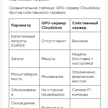
Сравнительная таблица: GPU-сервер Cloud4box
против собственного сервера
GPU-сервер
Собственный
Параметр
Cloud4box
сервер
Капитальные
затраты
Отсутствуют
Высокие
(CAPEX)
Недели
Запуск
Минуты
(поставка +
настройка)
Ограничена
Масштабируе
Мгновенная
физическим
мость
местом
Обслуживани
На стороне
Силами IT-
е
провайдера
команды
Охлаждение
и
Включено в