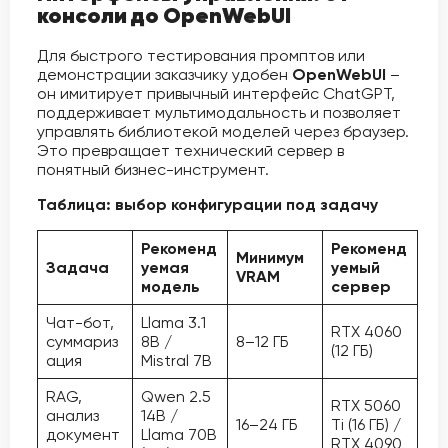
консоли до OpenWebUI
Для быстрого тестирования промптов или
демонстрации заказчику удобен
OpenWebUI
–
он имитирует привычный интерфейс ChatGPT,
поддерживает мультимодальность и позволяет
управлять библиотекой моделей через браузер.
Это превращает технический сервер в
понятный бизнес-инструмент.
Таблица: выбор конфигурации под задачу
Рекоменд
Рекоменд
Минимум
Задача
уемая
уемый
VRAM
модель
сервер
Чат-бот,
Llama 3.1
RTX 4060
суммариз
8B /
8–12 ГБ
(12 ГБ)
ация
Mistral 7B
RAG,
Qwen 2.5
RTX 5060
анализ
14B /
16–24 ГБ
Ti (16 ГБ) /
документ
Llama 70B
RTX 4090