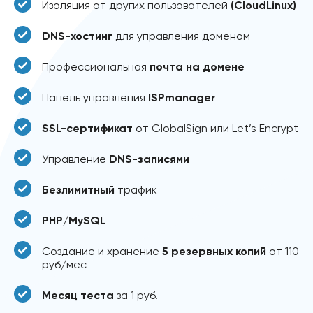
Изоляция от других пользователей
(CloudLinux)
DNS-хостинг
для управления доменом
Профессиональная
почта на домене
Панель управления
ISPmanager
SSL-сертификат
от GlobalSign или Let’s Encrypt
Управление
DNS-записями
Безлимитный
трафик
PHP/MySQL
Создание и хранение
5 резервных копий
от 110
руб/мес
Месяц теста
за 1 руб.