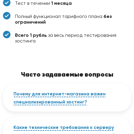
Тест в течении
1 месяца
Полный функционал тарифного плана
без
ограничений
Всего 1 рубль
за весь период тестирования
хостинга
Часто задаваемые вопросы
Почему для интернет-магазина важен
специализированный хостинг?
Интернет-магазин требует высокой
стабильности, безопасности платежей и
производительности. Специализированный
Какие технические требования к серверу
хостинг предоставляет оптимизированную