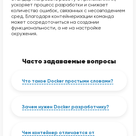
ускоряет процесс разработки и снижает
количество ошибок, связанных с несовпадением
сред. Благодаря контейнеризации команда
может сосредоточиться на создании
функциональности, а не на настройке
окружения.
Часто задаваемые вопросы
Что такое Docker простыми словами?
Docker – это платформа
контейнеризации, которая позволяет
запускать приложение вместе со
Зачем нужен Docker разработчику?
всеми его зависимостями в
изолированной среде. Контейнер
Docker упрощает развертывание,
гарантирует одинаковую работу
тестирование и масштабирование
программы на любой системе.
приложений. Он позволяет избежать
Чем контейнер отличается от