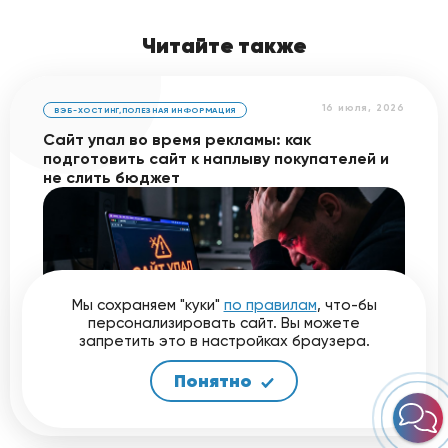
Читайте также
16 июля, 2026
ВЭБ-ХОСТИНГ
,
ПОЛЕЗНАЯ ИНФОРМАЦИЯ
Сайт упал во время рекламы: как
подготовить сайт к наплыву покупателей и
не слить бюджет
Запуск рекламы - это момент истины.
Мы сохраняем "куки"
по правилам
, что-бы
Представьте: бюджет залит, объявления
персонализировать сайт. Вы можете
активны, клики идут, но... вместо каталога
запретить это в настройках браузера.
покупатели видят ошибку 503.…
Понятно
Читать далее