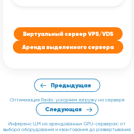
сетевым накладным расходам.
Начните с базовых команд CLI (docker
run, docker pull, docker build), создайте
простой контейнер с hello-world и
постепенно изучайте образы,
Dockerfile и Docker Compose.
Виртуальный сервер VPS/VDS
Аренда выделенного сервера
Предыдущая
Оптимизация Redis: ускоряем загрузку на сервере
Следующая
Инференс LLM на арендованных GPU-серверах: от
выбора оборудования и квантования до развертывания