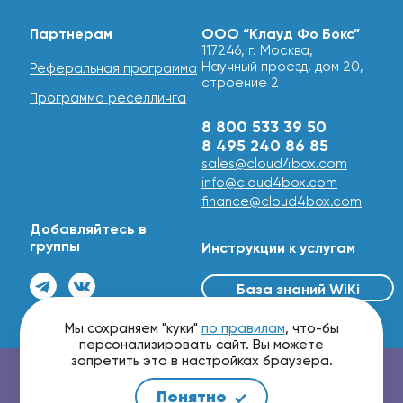
Партнерам
ООО “Клауд Фо Бокс”
117246, г. Москва,
Научный проезд, дом 20,
Реферальная программа
строение 2
Программа реселлинга
8 800 533 39 50
8 495 240 86 85
sales@cloud4box.com
info@cloud4box.com
finance@cloud4box.com
Добавляйтесь в
группы
Инструкции к услугам
База знаний WiKi
© 2016 - 2026
Мы сохраняем "куки"
по правилам
, что-бы
персонализировать сайт. Вы можете
запретить это в настройках браузера.
Проверить маршрутизацию и скорость сети
Понятно
Мы принимаем