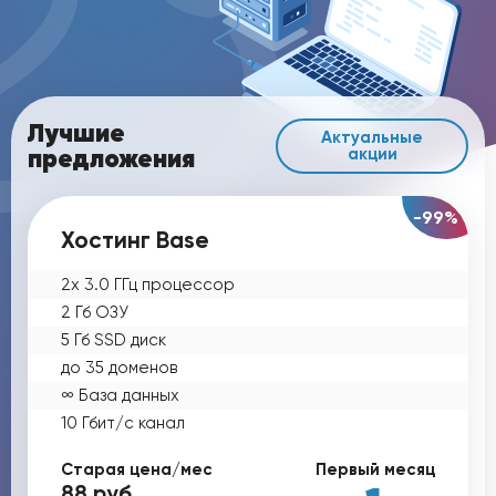
Лучшие
Актуальные
предложения
акции
-99%
Хостинг Base
2х 3.0 ГГц процессор
2 Гб ОЗУ
5 Гб SSD диск
до 35 доменов
∞ База данных
10 Гбит/с канал
Старая цена/мес
Первый месяц
88
руб