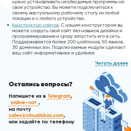
нужно устанавливать необходимые программы на
свое устройство. Вы можете подключиться к
своему виртуальному рабочему столу из любой
локации и с любого устройства.
Конструктор сайтов
. С нашим конструктором вы
можете создать свой сайт без навыков дизайна и
программирования и сразу запустить его в сеть.
Поддерживается более 200 шаблонов, 50 языков,
30 доменных зон. Подключаемые модули сделают
ваш сайт информативнее и удобнее.
Дополнительные возможности
хостинга серверов
Остались вопросы?
В рамках дополнительных услуг, мы также
Напишите их в
Telegram
,
предоставляем нашим пользователям такие
online-чат
,
возможности как:
на почту
sales@cloud4box.com
Выделенный канал
. Если вам необходимо
,
построение сложных архитектурных сетей или
или задайте по телефону
обеспечение провайдером высокоскоростного