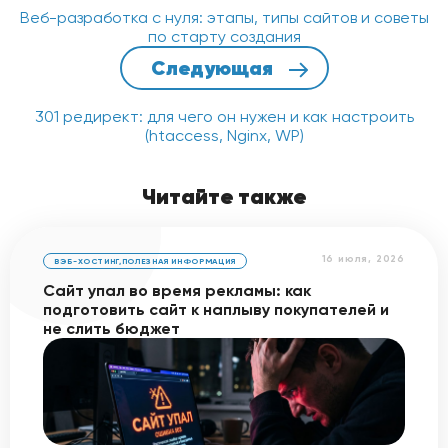
добавление подозрительных
Веб-разработка с нуля: этапы, типы сайтов и советы
адресов в контакты.
по старту создания
Если ваш почтовый сервис не
Следующая
справляется – смените его на
Gmail, Outlook или Яндекс Почту с
мощной встроенной защитой. И
301 редирект: для чего он нужен и как настроить
обязательно включите
(htaccess, Nginx, WP)
двухфакторную аутентификацию
(2FA) – это блокирует 99,9% атак
на аккаунт.
Читайте также
16 июля, 2026
ВЭБ-ХОСТИНГ
,
ПОЛЕЗНАЯ ИНФОРМАЦИЯ
Сайт упал во время рекламы: как
подготовить сайт к наплыву покупателей и
не слить бюджет