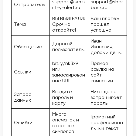
support@secu
support@sber
Отправитель
rit-y-alert.ru
bank.ru
ВЫ ВЫИГРАЛИ!
Ваш платеж
Тема
Срочно
прошел
откройте!
успешно
Иван
Дорогой
Обращение
Иванович,
пользователь!
добрый день!
bit.ly/nk3x9
Прямая
или
ссылка на
Ссылки
замаскирован
сайт
ные URL
компании
Введите
Никогда не
Запрос
пароль и
запрашивает
данных
карту
пароль
Много
Грамотный
опечаток и
Ошибки
профессиона
странных
льный текст
символов