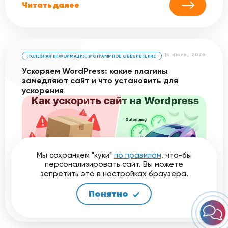
Читать далее
15 июля, 2026
ПОЛЕЗНАЯ ИНФОРМАЦИЯ
,
ПРОГРАММНОЕ ОБЕСПЕЧЕНИЕ
Ускоряем WordPress: какие плагины
замедляют сайт и что установить для
ускорения
Почему ваш сайт на WordPress работает
Мы сохраняем "куки"
по правилам
, что-бы
медленно, а оценки в PageSpeed Insights
персонализировать сайт. Вы можете
стабильно остаются в красной зоне? Главная
запретить это в настройках браузера.
причина потери…
Понятно
Читать далее