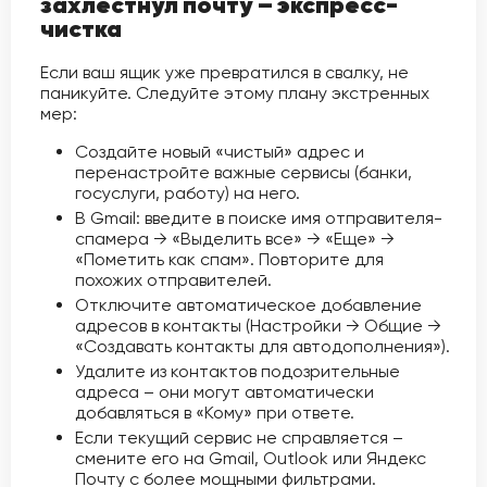
захлестнул почту – экспресс-
чистка
Если ваш ящик уже превратился в свалку, не
паникуйте. Следуйте этому плану экстренных
мер:
Создайте новый «чистый» адрес и
перенастройте важные сервисы (банки,
госуслуги, работу) на него.
В Gmail: введите в поиске имя отправителя-
спамера → «Выделить все» → «Еще» →
«Пометить как спам». Повторите для
похожих отправителей.
Отключите автоматическое добавление
адресов в контакты (Настройки → Общие →
«Создавать контакты для автодополнения»).
Удалите из контактов подозрительные
адреса – они могут автоматически
добавляться в «Кому» при ответе.
Если текущий сервис не справляется –
смените его на Gmail, Outlook или Яндекс
Почту с более мощными фильтрами.