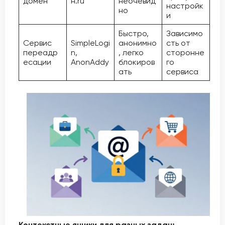
домен
н.ru
неочевид
настройк
но
и
Быстро,
Зависимо
Сервис
SimpleLogi
анонимно
сть от
переадр
n,
, легко
сторонне
есации
AnonAddy
блокиров
го
ать
сервиса
Контекстные ящики для разных задач: