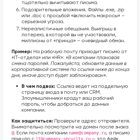
тщательно вычитывают письма.
Подозрительные вложения. Файлы .exe, .zip
или .doc с просьбой «включить макросы» –
серьезная угроза.
Нереалистичные обещания. Выигрыш в
лотерею, в которой вы не участвовали,
миллионы от «принца» – очевидный обман.
Пример:
На рабочую почту приходит письмо от
«IT-отдела» или «HR»:
«В компании плановая
смена паролей. Пожалуйста, обновите данные в
корпоративной системе по ссылке ниже до конца
дня, иначе доступ будет заблокирован»
.
В чем подвох:
Ссылка ведет на поддельную
страницу входа в почту или CRM.
Злоумышленники крадут ваш рабочий
пароль, чтобы добраться до данных
компании.
Как защититься:
Проверьте адрес отправителя.
Внимательно посмотрите на домен после знака
. Если почта компании
, а письмо
@
name@company.ru
пришло с
— это фейк.
it@company-security.ru