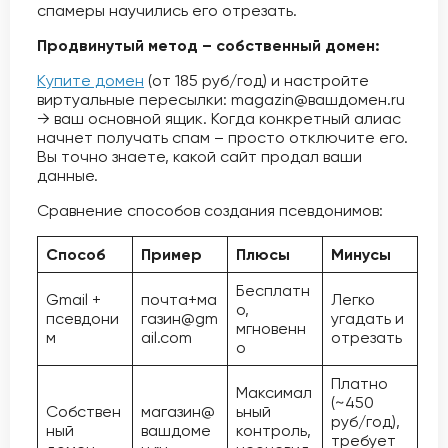
спамеры научились его отрезать.
Продвинутый метод – собственный домен:
Купите домен
(от 185 руб/год) и настройте
виртуальные пересылки: magazin@вашдомен.ru
→ ваш основной ящик. Когда конкретный алиас
начнет получать спам – просто отключите его.
Вы точно знаете, какой сайт продал ваши
данные.
Сравнение способов создания псевдонимов:
Способ
Пример
Плюсы
Минусы
Бесплатн
Gmail +
почта+ма
Легко
о,
псевдони
газин@gm
угадать и
мгновенн
м
ail.com
отрезать
о
Платно
Максимал
(~450
Собствен
магазин@
ьный
руб/год),
ный
вашдоме
контроль,
требует