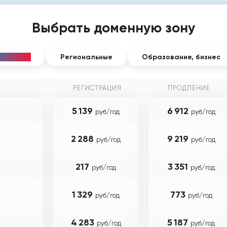
Выбрать доменную зону
пулярные
Региональные
Образование, бизнес
РЕГИСТРАЦИЯ
ПРОДЛЕНИЕ
5 139
6 912
руб/год
руб/год
2 288
9 219
руб/год
руб/год
217
3 351
руб/год
руб/год
1 329
773
руб/год
руб/год
4 283
5 187
руб/год
руб/год