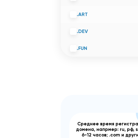
.ART
.DEV
.FUN
Среднее время регистр
домена, напрмер: ru, рф, 
6-12 часов; .com и друг