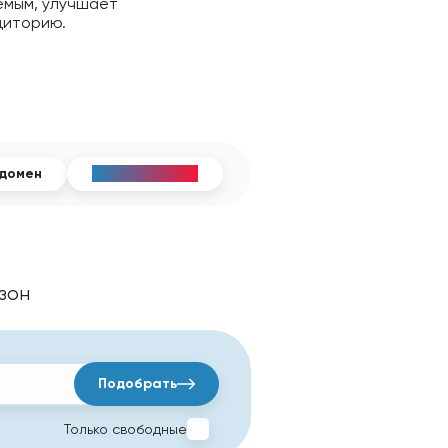
емым, улучшает
диторию.
домен
Whois - сервис
зон
Подобрать
Только свободные