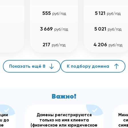
555
5 121
руб/год
руб/год
3 669
5 021
руб/год
руб/год
217
4 206
руб/год
руб/год
Показать ещё 8
К подбору домена
Важно!
ации
Домены регистрируются
Мин
su до
только на имя клиента
с
ие
(физическое или юридическое
сим