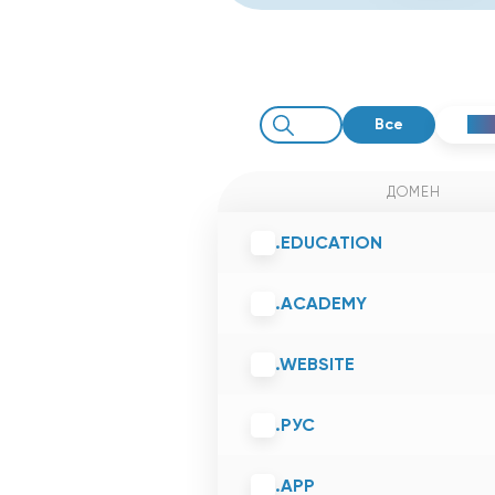
Все
По
ДОМЕН
.EDUCATION
.ACADEMY
.WEBSITE
.РУС
.APP