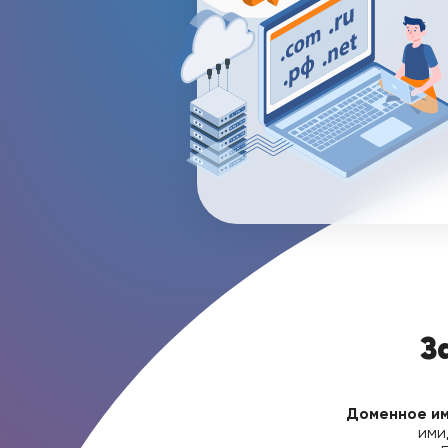
З
Доменное и
ими