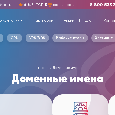
8 800 533 
64 отзывов
4.6
/5
ТОП-
5
среди хостингов
О компании
Партнерам
Акции
Блог
Конта
GPU
VPS/VDS
Рабочие столы
Хостинг
Главная
Доменные имена
Доменные имена