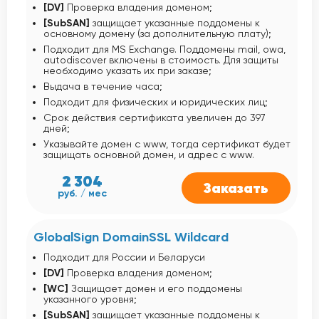
[DV]
Проверка владения доменом;
[SubSAN]
защищает указанные поддомены к
основному домену (за дополнительную плату);
Подходит для MS Exchange. Поддомены mail, owa,
autodiscover включены в стоимость. Для защиты
необходимо указать их при заказе;
Выдача в течение часа;
Подходит для физических и юридических лиц;
Срок действия сертификата увеличен до 397
дней;
Указывайте домен с www, тогда сертификат будет
защищать основной домен, и адрес с www.
2 304
Заказать
руб. / мес
GlobalSign DomainSSL Wildcard
Подходит для России и Беларуси
[DV]
Проверка владения доменом;
[WC]
Защищает домен и его поддомены
указанного уровня;
[SubSAN]
защищает указанные поддомены к