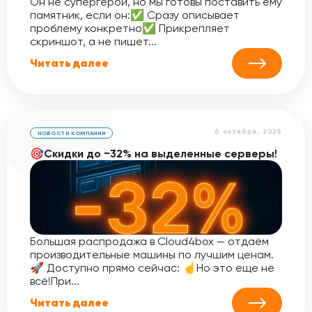
Он не супергерой, но мы готовы поставить ему
памятник, если он:✅ Сразу описывает
проблему конкретно✅ Прикрепляет
скриншот, а не пишет...
Читать далее
6 октября, 2025
НОВОСТИ КОМПАНИИ
🎯Скидки до −32% на выделенные серверы!
Большая распродажа в Cloud4box — отдаём
производительные машины по лучшим ценам.
🚀 Доступно прямо сейчас: ☝️Но это еще не
всё!При...
Читать далее