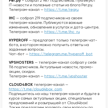
Рег.ру
– собрал 2 987 подписчиков. Публикуют
IT-новости и полезные статьи из блога Рег.ру.
Телеграм-канал —
https://t.me/regru
IHC
— собрал 219 подписчиков на своем
телеграм-канале. Публикуются важные
изменения, обновления в услугах и дата-центре.
Телеграм-канал —
https://t.me/ihc_ru
HYPEROFF
— предлагает только телеграм чат-
бота, в котором можно получить ответы на
заданные вопросы.
Чат-бот —
https://telegram.me/hyperoff_bot
VPSHOSTERS
— телеграм-канал собрал у себя
116 подписчиков. Актуальные новости, промо-
акции, скидки.
Телеграм-канал —
https://t.me/vpshoster
CLOUD4BOX
телеграм-канал —
https://t.me/cloud4box_com
Подпишитесь на наш телеграм-канал и будьте в
курсе самых актуальных акции, специальных
предложений и розыгрышей от Cloud4box!
Также предлагаем задавать свои вопросы по