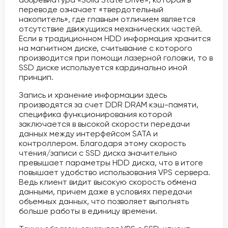
переводе означает «твердотельный
накопитель», где главным отличием является
отсутствие движущихся механических частей.
Если в традиционном HDD информация хранится
на магнитном диске, считывание с которого
производится при помощи лазерной головки, то в
SSD диске используется кардинально иной
принцип.
Запись и хранение информации здесь
производятся за счет DDR DRAM кэш-памяти,
специфика функционирования которой
заключается в высокой скорости передачи
данных между интерфейсом SATA и
контроллером. Благодаря этому скорость
чтения/записи с SSD диска значительно
превышает параметры HDD диска, что в итоге
повышает удобство использования VPS сервера.
Ведь клиент видит высокую скорость обмена
данными, причем даже в условиях передачи
объемных данных, что позволяет выполнять
больше работы в единицу времени.