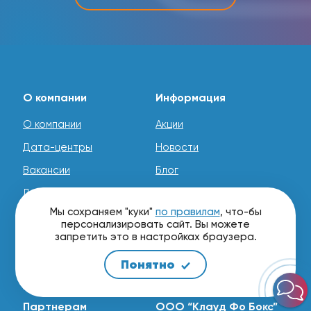
О компании
Информация
О компании
Акции
Дата-центры
Новости
Вакансии
Блог
Документы
Способы оплаты
Мы сохраняем "куки"
по правилам
, что-бы
Реквизиты
Вопрос-ответ (FAQ)
персонализировать сайт. Вы можете
запретить это в настройках браузера.
Контакты
Служба поддержки (24/7)
Отзывы
Карта сайта
Понятно
Партнерам
ООО “Клауд Фо Бокс”