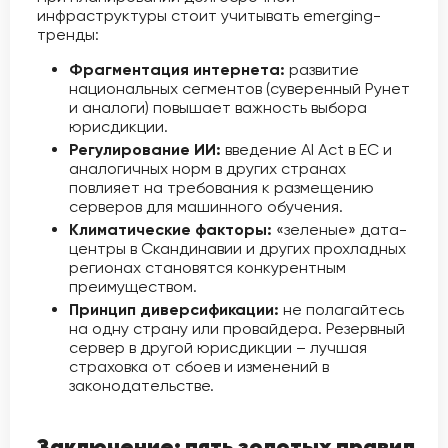
инфраструктуры стоит учитывать emerging-
тренды:
Фрагментация интернета:
развитие
национальных сегментов (суверенный Рунет
и аналоги) повышает важность выбора
юрисдикции.
Регулирование ИИ:
введение AI Act в ЕС и
аналогичных норм в других странах
повлияет на требования к размещению
серверов для машинного обучения.
Климатические факторы:
«зеленые» дата-
центры в Скандинавии и других прохладных
регионах становятся конкурентным
преимуществом.
Принцип диверсификации:
не полагайтесь
на одну страну или провайдера. Резервный
сервер в другой юрисдикции – лучшая
страховка от сбоев и изменений в
законодательстве.
Заключение: пять золотых правил