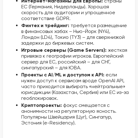
Интернет-магазины для Европы:
страны
ЕС (Германия, Нидерланды). Хорошая
скорость для аудитории и упрощенное
соответствие GDPR.
Финтех и трейдинг:
требуется размещение
в финансовых хабах – Нью-Йорк (NY4),
Лондон (LD4), Токио (TY3) – для сверхнизкой
задержки до биржевых систем.
Игровые серверы (Game Servers):
жесткая
привязка к географии игроков. Европейский
сервер для ЕС, российский – для СНГ,
сингапурский – для ЮВА.
Проекты с AI/ML и доступом к API:
если
нужен доступ к сервисам вроде OpenAI API,
часто приходится выбирать «нейтральные»
юрисдикции (Казахстан, Сербия) или ЕС из-за
геоблокировок.
Криптопроекты:
фокус смещается с
анонимности на регуляторную ясность.
Популярны Швейцария (Цуг), Сингапур,
Эстония (e-Residency).