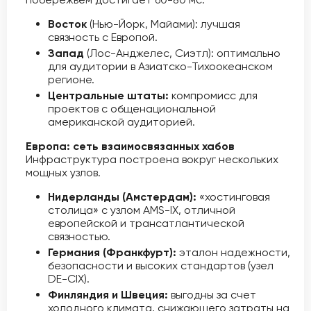
Восток
(Нью-Йорк, Майами): лучшая
связность с Европой.
Запад
(Лос-Анджелес, Сиэтл): оптимально
для аудитории в Азиатско-Тихоокеанском
регионе.
Центральные штаты:
компромисс для
проектов с общенациональной
американской аудиторией.
Европа: сеть взаимосвязанных хабов
Инфраструктура построена вокруг нескольких
мощных узлов.
Нидерланды (Амстердам):
«хостинговая
столица» с узлом AMS-IX, отличной
европейской и трансатлантической
связностью.
Германия (Франкфурт):
эталон надежности,
безопасности и высоких стандартов (узел
DE-CIX).
Финляндия и Швеция:
выгодны за счет
холодного климата, снижающего затраты на