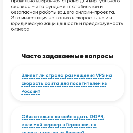
Правильно выбранная страна для виртуального
сервера – это фундамент стабильной и
безопасной работы вашего онлайн-проекта.
Это инвестиция не только в скорость, но и в
юридическую защищенность и предсказуемость
бизнеса.
Часто задаваемые вопросы
Влияет ли страна размещения VPS на
скорость сайта для посетителей из
России?
Да, напрямую. При прочих равных,
сервер в Москве обеспечит в
несколько раз меньшую задержку для
Обязательно ли соблюдать GDPR,
пользователя из Екатеринбурга, чем
если мой сервер в Германии, но
сервер в Амстердаме или Нью-Йорке.
клиенты только из России?