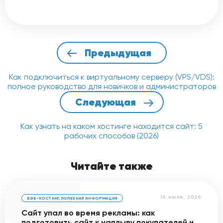
Переплачивать стоит только если для
вашего проекта критически важны
репутационные преимущества и
правовые гарантии приватности,
которые предлагает швейцарская
Предыдущая
юрисдикция. Для большинства
стандартных проектов это
избыточно.
Как подключиться к виртуальному серверу (VPS/VDS):
полное руководство для новичков и администраторов
Следующая
Как узнать на каком хостинге находится сайт: 5
рабочих способов (2026)
Читайте также
16 июля, 2026
ВЭБ-ХОСТИНГ
,
ПОЛЕЗНАЯ ИНФОРМАЦИЯ
Сайт упал во время рекламы: как
подготовить сайт к наплыву покупателей и