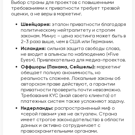
Выбор страны для проектов с повышенными
требованиями к приватности требует трезвой
оценки, а не веры в маркетинг.
Швейцария:
эталон приватности благодаря
политическому нейтралитету и строгим
законам. Минус – цена хостинга может быть в
2-3 раза выше, чем в США или Германии.
Исландия:
сильная защита свободы слова,
не входит в альянсы по наблюдению («Five
Eyes»). Привлекательна для медиа-проектов.
Оффшоры (Панама, Сейшелы):
маркетинг
обещает полную анонимность, но
реальность сложнее. Локальные законы об
авторском праве действуют, а гарантии
приватности проверить почти невозможно.
Требования KYC (знай своего клиента) от
платежных систем также усложняют задачу.
Нидерланды:
распространенный миф о
«серой гавани» уже не актуален. Страна
имеет строгое законодательство в области
данных и активно сотрудничает с
правоохранительными органами.