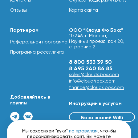
Контакты
Служба поддержки (24/7)
Отзывы
Карта сайта
Партнерам
ООО “Клауд Фо Бокс”
117246, г. Москва,
Научный проезд, дом 20,
Реферальная программа
строение 2
Программа реселлинга
8 800 533 39 50
8 495 240 86 85
sales@cloud4box.com
info@cloud4box.com
finance@cloud4box.com
Добавляйтесь в
группы
Инструкции к услугам
База знаний WiKi
© 2016 - 2026
Мы сохраняем "куки"
по правилам
, что-бы
персонализировать сайт. Вы можете