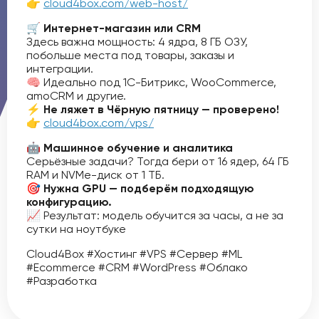
👉
cloud4box.com/web-host/
🛒 Интернет-магазин или CRM
Здесь важна мощность: 4 ядра, 8 ГБ ОЗУ,
побольше места под товары, заказы и
интеграции.
🧠 Идеально под 1С-Битрикс, WooCommerce,
amoCRM и другие.
⚡️ Не ляжет в Чёрную пятницу — проверено!
👉
cloud4box.com/vps/
🤖 Машинное обучение и аналитика
Серьёзные задачи? Тогда бери от 16 ядер, 64 ГБ
RAM и NVMe-диск от 1 ТБ.
🎯 Нужна GPU — подберём подходящую
конфигурацию.
📈 Результат: модель обучится за часы, а не за
сутки на ноутбуке
Cloud4Box #Хостинг #VPS #Сервер #ML
#Ecommerce #CRM #WordPress #Облако
#Разработка