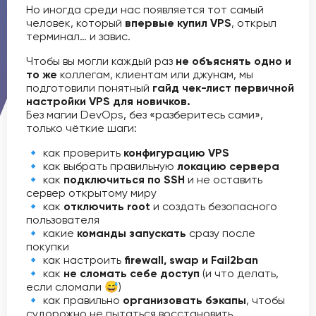
Но иногда среди нас появляется тот самый
человек, который
впервые купил VPS
, открыл
терминал… и завис.
Чтобы вы могли каждый раз
не объяснять одно и
то же
коллегам, клиентам или джунам, мы
подготовили понятный
гайд чек-лист первичной
настройки VPS для новичков.
Без магии DevOps, без «разберитесь сами»,
только чёткие шаги:
🔹 как проверить
конфигурацию VPS
🔹 как выбрать правильную
локацию сервера
🔹 как
подключиться по SSH
и не оставить
сервер открытому миру
🔹 как
отключить root
и создать безопасного
пользователя
🔹 какие
команды запускать
сразу после
покупки
🔹 как настроить
firewall, swap и Fail2ban
🔹 как
не сломать себе доступ
(и что делать,
если сломали 😅)
🔹 как правильно
организовать бэкапы
, чтобы
судорожно не пытаться восстановить