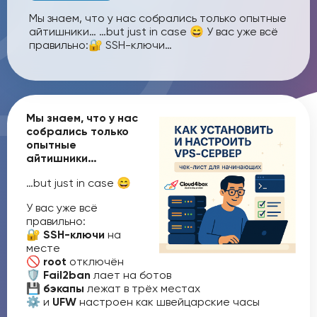
Мы знаем, что у нас собрались только опытные
айтишники… …but just in case 😄 У вас уже всё
правильно:🔐 SSH-ключи…
Мы знаем, что у нас
собрались только
опытные
айтишники…
…but just in case 😄
У вас уже всё
правильно:
🔐
SSH-ключи
на
месте
🚫
root
отключён
🛡
Fail2ban
лает на ботов
💾
бэкапы
лежат в трёх местах
⚙️ и
UFW
настроен как швейцарские часы