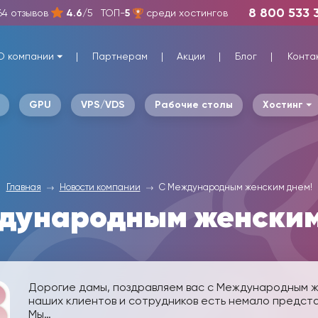
8 800 533 
64 отзывов
4.6
/5
ТОП-
5
среди хостингов
О компании
Партнерам
Акции
Блог
Конта
GPU
VPS/VDS
Рабочие столы
Хостинг
Главная
Новости компании
C Международным женским днем!
дународным женским
Дорогие дамы, поздравляем вас с Международным 
наших клиентов и сотрудников есть немало предст
Мы…