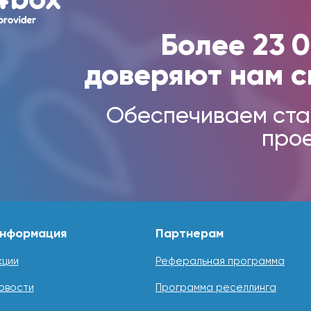
Более 23 
доверяют нам с
Обеспечиваем ста
прое
нформация
Партнерам
кции
Реферальная программа
овости
Программа реселлинга