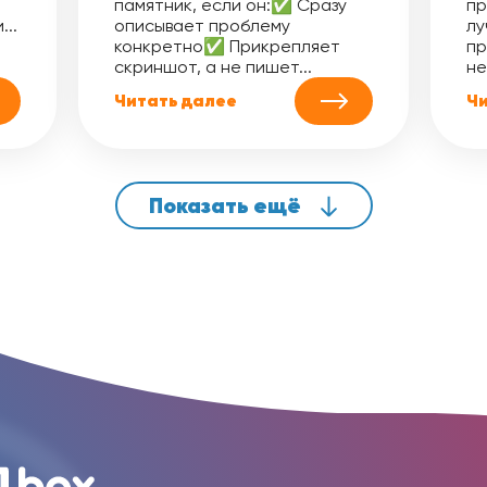
памятник, если он:✅ Сразу
пр
..
описывает проблему
лу
конкретно✅ Прикрепляет
пр
скриншот, а не пишет...
не
Читать далее
Чи
Показать ещё