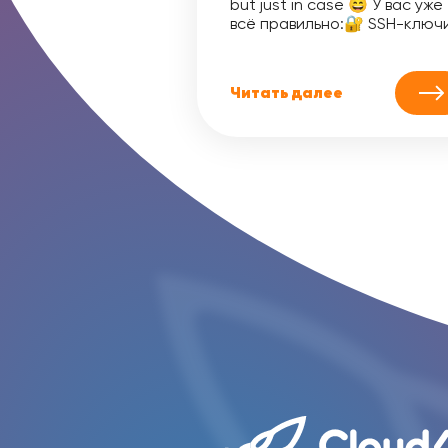
but just in case 😄 У вас уже
всё правильно:🔐 SSH-ключи.
Читать далее