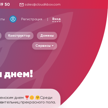
39 50
sales@cloud4box.com
Вход
кты
Регистрация
Конструктор
Домены
Сервисы
 днем!
женским днем ❣️🌼 🤗Среди
авительниц прекрасного пола.