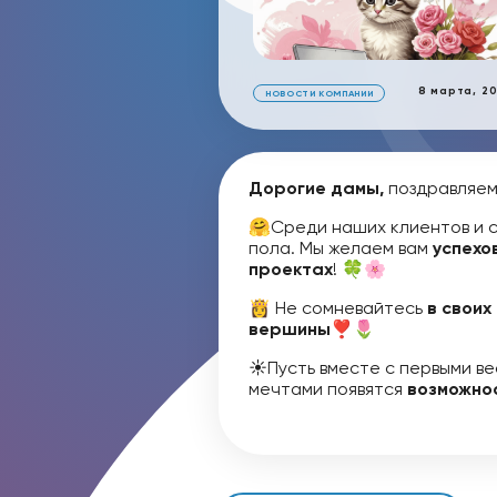
8 марта, 2
НОВОСТИ КОМПАНИИ
Дорогие дамы,
поздравляем
🤗Среди наших клиентов и 
пола. Мы желаем вам
успехо
проектах
! 🍀🌸
👸 Не сомневайтесь
в своих
вершины
❣️🌷
☀️Пусть вместе с первыми в
мечтами появятся
возможно