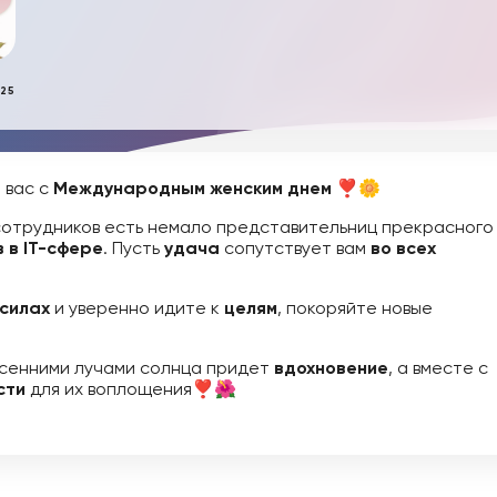
025
 вас с
Международным женским днем
❣️🌼
сотрудников есть немало представительниц прекрасного
в в IT-сфере
. Пусть
удача
сопутствует вам
во всех
 силах
и уверенно идите к
целям
, покоряйте новые
есенними лучами солнца придет
вдохновение
, а вместе с
сти
для их воплощения❣️🌺