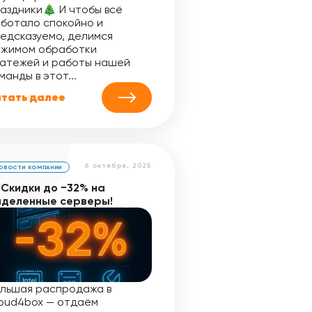
аздники🎄 И чтобы всё
ботало спокойно и
едсказуемо, делимся
жимом обработки
атежей и работы нашей
манды в этот...
тать далее
6 октября, 2025
ОВОСТИ КОМПАНИИ
Скидки до −32% на
деленные серверы!
льшая распродажа в
oud4box — отдаём