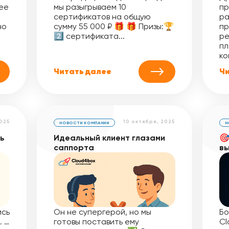
ее
мы разыгрываем 10
пр
сертификатов на общую
ра
но
сумму 55 000 ₽ 🎁 🎁 Призы:🏆
пр
2️⃣ сертификата...
ре
пл
ко
Читать далее
Чи
2025
10 октября, 2025
НОВОСТИ КОМПАНИИ
Н
ть
Идеальный клиент глазами
🎯
саппорта
вы
ись
Он не супергерой, но мы
Бо
… …
готовы поставить ему
Cl