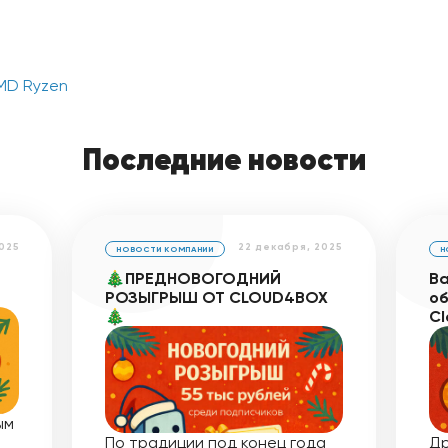
MD Ryzen
Последние новости
025
22 декабря, 2025
НОВОСТИ КОМПАНИИ
Н
🎄ПРЕДНОВОГОДНИЙ
Ва
РОЗЫГРЫШ ОТ CLOUD4BOX
об
🎄
Cl
ым
По традиции под конец года
Др