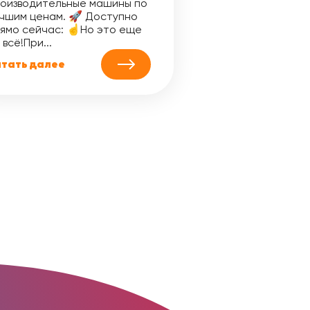
оизводительные машины по
чшим ценам. 🚀 Доступно
ямо сейчас: ☝️Но это еще
 всё!При...
тать далее