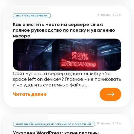
16 июля, 2026
ИНСТРУКЦИИ
,
СЕРВЕРЫ
Как очистить место на сервере Linux:
полное руководство по поиску и удалению
мусора
Сайт «упал», а сервер выдает ошибку «No
space left on device»? Главное - не паниковать
и не удалять системные файлы…
Читать далее
15 июля, 2026
ПОЛЕЗНАЯ ИНФОРМАЦИЯ
,
ПРОГРАММНОЕ ОБЕСПЕЧЕНИЕ
Ускоряем WordPress: какие плагины