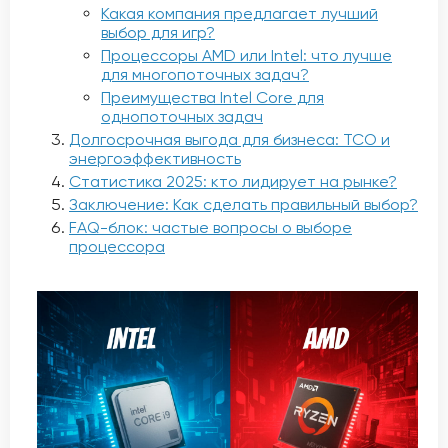
Какая компания предлагает лучший
выбор для игр?
Процессоры AMD или Intel: что лучше
для многопоточных задач?
Преимущества Intel Core для
однопоточных задач
Долгосрочная выгода для бизнеса: TCO и
энергоэффективность
Статистика 2025: кто лидирует на рынке?
Заключение: Как сделать правильный выбор?
FAQ-блок: частые вопросы о выборе
процессора