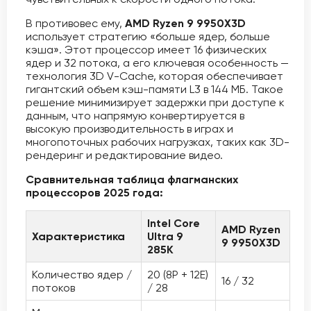
В противовес ему,
AMD Ryzen 9 9950X3D
использует стратегию «больше ядер, больше
кэша». Этот процессор имеет 16 физических
ядер и 32 потока, а его ключевая особенность —
технология 3D V-Cache, которая обеспечивает
гигантский объем кэш-памяти L3 в 144 МБ. Такое
решение минимизирует задержки при доступе к
данным, что напрямую конвертируется в
высокую производительность в играх и
многопоточных рабочих нагрузках, таких как 3D-
рендеринг и редактирование видео.
Сравнительная таблица флагманских
процессоров 2025 года:
Intel Core
AMD Ryzen
Характеристика
Ultra 9
9 9950X3D
285K
Количество ядер /
20 (8P + 12E)
16 / 32
потоков
/ 28