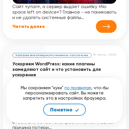
Сайт «упал», а сервер выдает ошибку «No
space left on device»? Главное - не паниковать
и не удалять системные файлы…
Читать далее
15 июля, 2026
ПОЛЕЗНАЯ ИНФОРМАЦИЯ
,
ПРОГРАММНОЕ ОБЕСПЕЧЕНИЕ
Ускоряем WordPress: какие плагины
замедляют сайт и что установить для
ускорения
Мы сохраняем "куки"
по правилам
, что-бы
персонализировать сайт. Вы можете
запретить это в настройках браузера.
Понятно
Почему ваш сайт на WordPress работает
медленно, а оценки в PageSpeed Insights
стабильно остаются в красной зоне? Главная
причина потери…