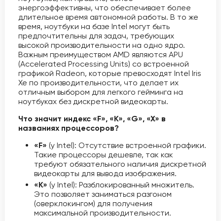
энергоэффективны, что обеспечивает более
длительное время автономной работы. В то же
время, ноутбуки на базе Intel могут быть
предпочтительны для задач, требующих
высокой производительности на одно ядро.
Важным преимуществом AMD являются APU
(Accelerated Processing Units) со встроенной
графикой Radeon, которые превосходят Intel Iris
Xe по производительности, что делает их
отличным выбором для легкого гейминга на
ноутбуках без дискретной видеокарты.
Что значит индекс «F», «K», «G», «X» в
названиях процессоров?
«F»
(у Intel): Отсутствие встроенной графики.
Такие процессоры дешевле, так как
требуют обязательного наличия дискретной
видеокарты для вывода изображения.
«K»
(у Intel): Разблокированный множитель.
Это позволяет заниматься разгоном
(оверклокингом) для получения
максимальной производительности.