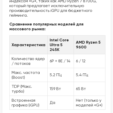
индексом «G», таких как AMD Ryzen 7 8700G,
который предлагает исключительную
производительность iGPU для бюджетного
гейминга.
Сравнение популярных моделей для
массового рынка:
Intel Core
AMD Ryzen 5
Характеристика
Ultra 5
9600
245K
Количество ядер
6P + 8E / 14
6 / 12
/ потоков
Макс. частота
5.2 ГГц
5.4 ГГц
(Boost)
TDP (Макс.
159 Вт
65 Вт
турбо)
Встроенная
Нет (только у
Да
графика (iGPU)
моделей «G»)