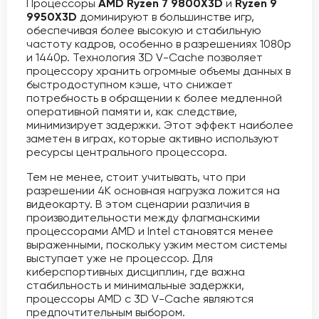
Процессоры
AMD Ryzen 7 9800X3D
и
Ryzen 9
9950X3D
доминируют в большинстве игр,
обеспечивая более высокую и стабильную
частоту кадров, особенно в разрешениях 1080p
и 1440p. Технология 3D V-Cache позволяет
процессору хранить огромные объемы данных в
быстродоступном кэше, что снижает
потребность в обращении к более медленной
оперативной памяти и, как следствие,
минимизирует задержки. Этот эффект наиболее
заметен в играх, которые активно используют
ресурсы центрального процессора.
Тем не менее, стоит учитывать, что при
разрешении 4K основная нагрузка ложится на
видеокарту. В этом сценарии различия в
производительности между флагманскими
процессорами AMD и Intel становятся менее
выраженными, поскольку узким местом системы
выступает уже не процессор. Для
киберспортивных дисциплин, где важна
стабильность и минимальные задержки,
процессоры AMD с 3D V-Cache являются
предпочтительным выбором.