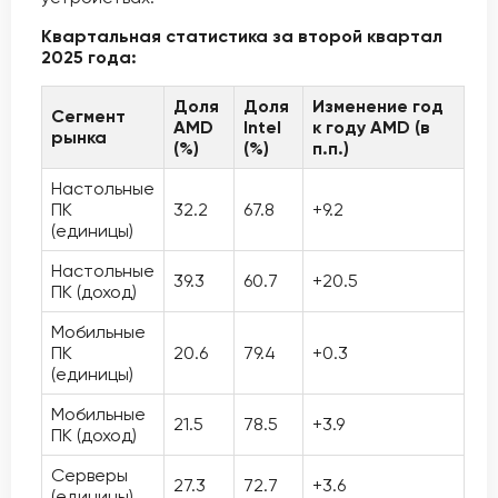
Квартальная статистика за второй квартал
2025 года:
Доля
Доля
Изменение год
Сегмент
AMD
Intel
к году AMD (в
рынка
(%)
(%)
п.п.)
Настольные
ПК
32.2
67.8
+9.2
(единицы)
Настольные
39.3
60.7
+20.5
ПК (доход)
Мобильные
ПК
20.6
79.4
+0.3
(единицы)
Мобильные
21.5
78.5
+3.9
ПК (доход)
Серверы
27.3
72.7
+3.6
(единицы)