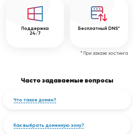
Поддержка
Бесплатный DNS*
24/7
* При заказе хостинга
Часто задаваемые вопросы
Что такое домен?
Доменное имя (или домен) — это уникальный
адрес в сети Интернет, присваиваемый
сайту, в виде алфавитно-цифрового
Как выбрать доменную зону?
обозначения. По домену пользователи