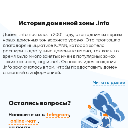
История доменной зоны .info
Домен .info появился в 2001 году, став одним из первых
новых доменных зон верхнего уровня. Это произошло
благодаря инициативе ICANN, которая хотела
расширить доступные доменные имена, так как в то
время было много занятых имен в популярных зонах,
таких как .com, .org и .net. Основная идея создания
.info заключалась в том, чтобы предоставить домен,
связанный с информацией.
Особенности доменной зоны .info
Остались вопросы?
Домен .info предназначен для сайтов, которые
делятся информацией. Это могут быть новостные
Напишите их в
telegram
,
ресурсы, справочники, энциклопедии,
online-чат
,
образовательные сайты и личные страницы с
на почту
полезной информацией.