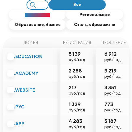
Все
Популярные
Региональные
Образование, бизнес
Стиль, образ жизни
ДОМЕН
РЕГИСТРАЦИЯ
ПРОДЛЕНИЕ
5 139
6 912
.EDUCATION
руб/год
руб/год
2 288
9 219
.ACADEMY
руб/год
руб/год
217
3 351
.WEBSITE
руб/год
руб/год
1 329
773
.РУС
руб/год
руб/год
4 283
5 187
.APP
руб/год
руб/год