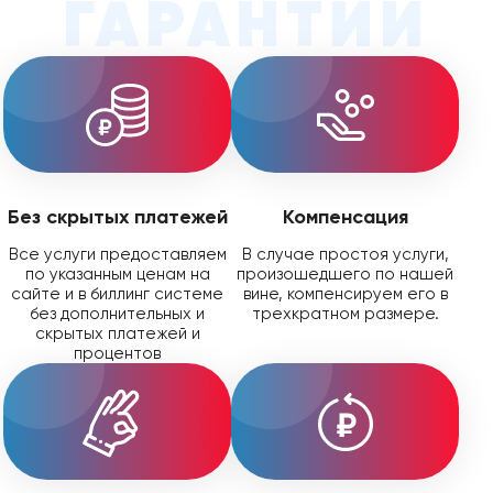
ГАРАНТИИ
часто используется для интернет-
стандартными методами.
У нас вы можете собрать свой тариф
магазинов, а .blog — для личных и
хостинга
, воспользовавшись
корпоративных блогов.
Во всех наших услугах доменных имен по
конфигуратором. Доступны варианты для
умолчанию включено скрытие
различных CMS.
персональных данных в Whois. Подробнее
на
странице
.
О том, как заказать хостинг в личном
кабинете, рассказали в
инструкции
.
Без скрытых платежей
Компенсация
Все услуги предоставляем
В случае простоя услуги,
по указанным ценам на
произошедшего по нашей
сайте и в биллинг системе
вине, компенсируем его в
без дополнительных и
трехкратном размере.
скрытых платежей и
процентов