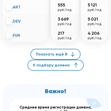
555
5 121
.ART
руб/год
руб/год
3 669
5 021
.DEV
руб/год
руб/год
217
4 206
.FUN
руб/год
руб/год
Показать ещё 8
К подбору домена
Важно!
Среднее время регистрации домена,