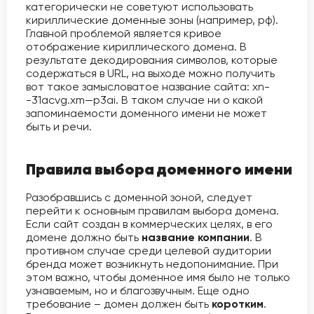
категорически не советуют использовать
кириллические доменные зоны (например, рф).
Главной проблемой является кривое
отображение кириллического домена. В
результате декодирования символов, которые
содержаться в URL, на выходе можно получить
вот такое замысловатое название сайта: xn-
-31acvg.xm—p3ai. В таком случае ни о какой
запоминаемости доменного имени не может
быть и речи.
Правила выбора доменного имени
Разобравшись с доменной зоной, следует
перейти к основным правилам выбора домена.
Если сайт создан в коммерческих целях, в его
домене должно быть
название компании
. В
противном случае среди целевой аудитории
бренда может возникнуть недопонимание. При
этом важно, чтобы доменное имя было не только
узнаваемым, но и благозвучным. Еще одно
требование – домен должен быть
коротким
.