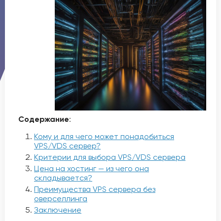
Содержание
:
Кому и для чего может понадобиться
VPS/VDS сервер?
Критерии для выбора VPS/VDS сервера
Цена на хостинг — из чего она
складывается?
Преимущества VPS сервера без
оверселлинга
Заключение