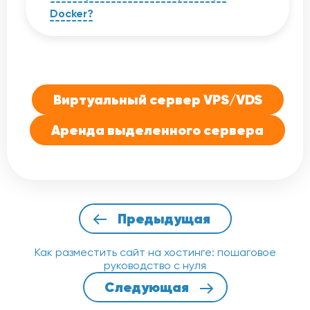
процессора без переустановки
Docker?
системы, хотя для применения
некоторых настроек может
Да, это одно из главных преимуществ.
потребоваться перезагрузка.
В отличие от некоторых других видов
виртуализации, KVM позволяет
полноценно использовать Docker,
Kubernetes и другие инструменты
Виртуальный сервер VPS/VDS
контейнеризации.
Аренда выделенного сервера
Предыдущая
Как разместить сайт на хостинге: пошаговое
руководство с нуля
Следующая