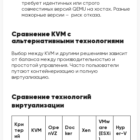
требует идентичных или строго
совместимых версий QEMU на хостах. Разные
мажорные версии – риск отказа.
Сравнение KVM с
альтернативными технологиями
Выбор между KVM и другими решениями зависит
от баланса между производительностью и
простотой управления. Часто пользователи
путают контейнеризацию и полную
виртуализацию.
Сравнение технологий
виртуализации
VMw
Кри
Ope
Doc
are
Hyp
тер
KVM
Xen
nVZ
ker
(ESXi
er-V
ий
)