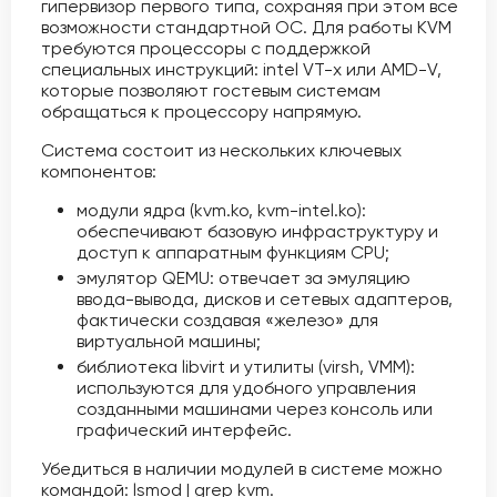
гипервизор первого типа, сохраняя при этом все
возможности стандартной ОС. Для работы KVM
требуются процессоры с поддержкой
специальных инструкций: intel VT-x или AMD-V,
которые позволяют гостевым системам
обращаться к процессору напрямую.
Система состоит из нескольких ключевых
компонентов:
модули ядра (kvm.ko, kvm-intel.ko):
обеспечивают базовую инфраструктуру и
доступ к аппаратным функциям CPU;
эмулятор QEMU: отвечает за эмуляцию
ввода-вывода, дисков и сетевых адаптеров,
фактически создавая «железо» для
виртуальной машины;
библиотека libvirt и утилиты (virsh, VMM):
используются для удобного управления
созданными машинами через консоль или
графический интерфейс.
Убедиться в наличии модулей в системе можно
командой: lsmod | grep kvm.