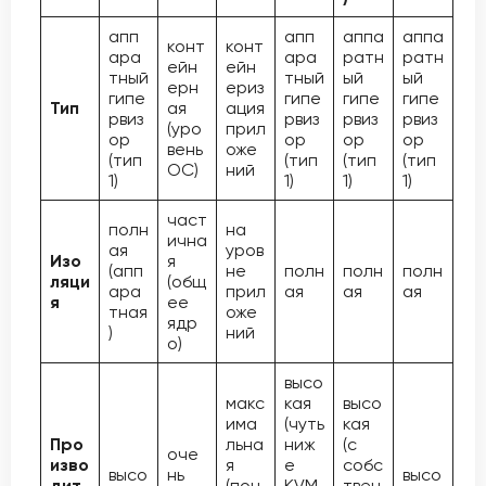
апп
апп
аппа
аппа
конт
конт
ара
ара
ратн
ратн
ейн
ейн
тный
тный
ый
ый
ерн
ериз
гипе
гипе
гипе
гипе
Тип
ая
ация
рвиз
рвиз
рвиз
рвиз
(уро
прил
ор
ор
ор
ор
вень
оже
(тип
(тип
(тип
(тип
ОС)
ний
1)
1)
1)
1)
част
полн
на
ична
ая
уров
Изо
я
(апп
не
полн
полн
полн
ляци
(общ
ара
прил
ая
ая
ая
я
ее
тная
оже
ядр
)
ний
о)
высо
макс
кая
высо
има
(чуть
кая
Про
льна
ниж
(с
оче
изво
я
е
собс
высо
нь
высо
дит
(поч
KVM
твен