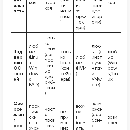
кая
высо
кая
ельн
ти
из-
ными
кая
ость
нати
за
дра
вная
архи
йвер
)
тект
ами)
уры)
толь
ко
люб
люб
Linux
Под
ые
толь
ые (с
люб
(сов
дер
(Linu
ко
люб
инст
ые
мес
жка
x,
Linux
ые
руме
(Win
тим
ОС
Win
(кон
(HVM
нтам
dow
ые
гост
dow
тейн
)
и
s/Lin
дист
ей
s,
еры)
VMw
ux)
рибу
BSD)
are)
тивы
)
Ове
возм
прак
возм
рсе
част
ожен
тиче
не
оже
ллин
о
(осо
ски
при
н
возм
г
прак
бенн
нево
мен
(пам
ожен
рес
тику
о
змож
имо
ять,