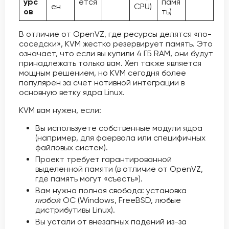
урс
ется
памя
ен
CPU)
ов
ть)
В отличие от OpenVZ, где ресурсы делятся «по-
соседски», KVM жестко резервирует память. Это
означает, что если вы купили 4 ГБ RAM, они будут
принадлежать только вам. Xen также является
мощным решением, но KVM сегодня более
популярен за счет нативной интеграции в
основную ветку ядра Linux.
KVM вам нужен, если:
Вы используете собственные модули ядра
(например, для фаервола или специфичных
файловых систем).
Проект требует гарантированной
выделенной памяти (в отличие от OpenVZ,
где память могут «съесть»).
Вам нужна полная свобода: установка
любой
ОС (Windows, FreeBSD, любые
дистрибутивы Linux).
Вы устали от внезапных падений из-за