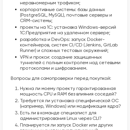
неравномерным трафиком;
корпоративные системы: базы данных
(PostgreSQL, MySQL), почтовые серверы и
CRM-системы;
проекты на 1С: установка Windows-версий
1С:Предприятие на удаленном сервере;
разработка и DevOps: запуск Docker-
контейнеров, систем CI/CD (Jenkins, GitLab
Runner) и сложных тестовых окружений;
VPN и прокси: создание защищенных
туннелей с полным контролем над сетевыми
протоколами и шифрованием.
Вопросы для самопроверки перед покупкой:
Нужна ли моему проекту гарантированная
мощность CPU и RAM без влияния соседей?
Требуется ли установка специфической ОС
(например, Windows) или модификация ядра?
Есть ли в команде специалист для
администрирования Linux через CLI?
Планируется ли запуск Docker или других