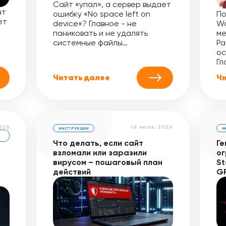
Сайт «упал», а сервер выдает
нт
ошибку «No space left on
По
ет
device»? Главное - не
Wo
паниковать и не удалять
ме
системные файлы…
Pa
ос
Гл
Читать далее
Чи
2026
14 июля, 2026
ИНСТРУКЦИИ
И
Е
Что делать, если сайт
Ге
взломали или заразили
ог
вирусом – пошаговый план
St
действий
G