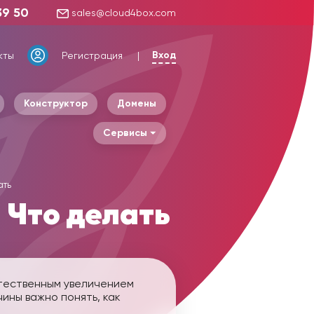
39 50
sales@cloud4box.com
Вход
кты
Регистрация
Конструктор
Домены
Сервисы
ать
 Что делать
стественным увеличением
ины важно понять, как