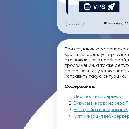
15 октября, 2
VPS/VDS
При создании коммерческог
хостинга, арендуя виртуальн
сталкиваются с проблемой, 
продвижении, а также репу
естественным увеличением ч
исправить такую ситуацию.
Содержание:
Диагностика сервера
Вирусы и вредоносное 
Настройка кэширования
Оптимизация веб-серве