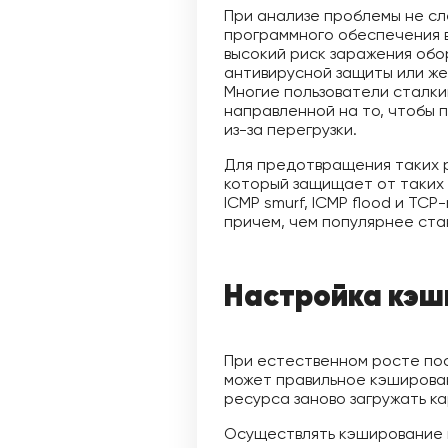
При анализе проблемы не сл
программного обеспечения 
высокий риск заражения обо
антивирусной защиты или ж
Многие пользователи сталк
направленной на то, чтобы п
из-за перегрузки.
Для предотвращения таких 
который защищает от таких к
ICMP smurf, ICMP flood и TC
причем, чем популярнее ста
Настройка кэш
При естественном росте пос
может правильное кэширован
ресурса заново загружать к
Осуществлять кэширование м