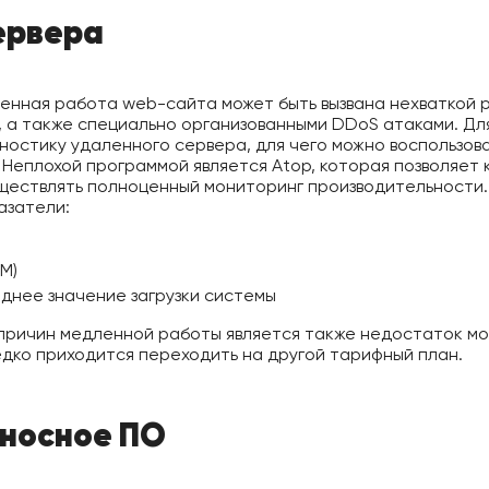
ервера
енная работа web-сайта может быть вызвана нехваткой 
 а также специально организованными DDoS атаками. Дл
ностику удаленного сервера, для чего можно воспользова
 Неплохой программой является Atop, которая позволяет 
существлять полноценный мониторинг производительност
азатели:
M)
еднее значение загрузки системы
причин медленной работы является также недостаток мо
дко приходится переходить на другой тарифный план.
оносное ПО