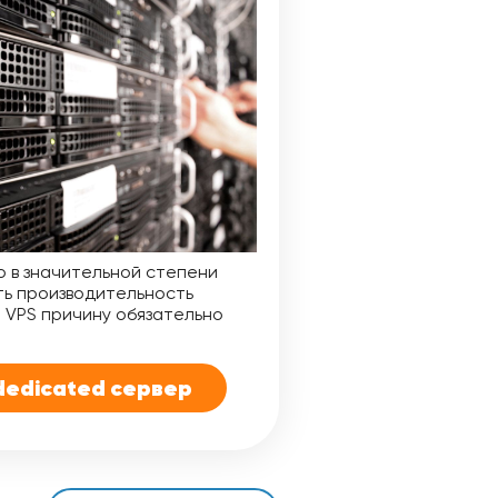
о в значительной степени
ть производительность
 VPS причину обязательно
dedicated сервер