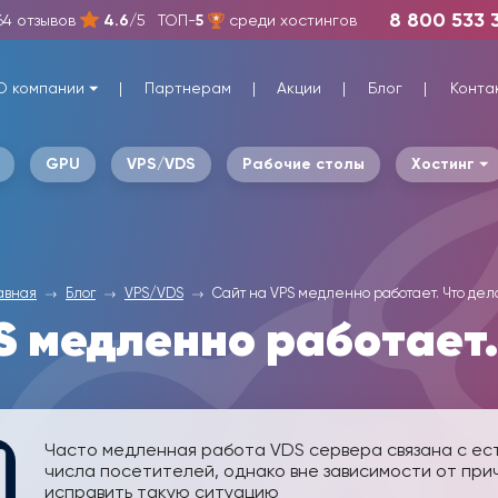
8 800 533 
64 отзывов
4.6
/5
ТОП-
5
среди хостингов
О компании
Партнерам
Акции
Блог
Конта
GPU
VPS/VDS
Рабочие столы
Хостинг
авная
Блог
VPS/VDS
Сайт на VPS медленно работает. Что дел
S медленно работает.
Часто медленная работа VDS сервера связана с е
числа посетителей, однако вне зависимости от прич
исправить такую ситуацию