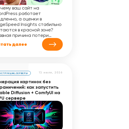
чему ваш сайт на
rdPress работает
дленно, а оценки в
geSpeed Insights стабильно
таются в красной зоне?
авная причина потери…
тать далее
13 июля, 2026
НСТРУКЦИИ
,
СЕРВЕРЫ
нерация картинок без
раничений: как запустить
able Diffusion + ComfyUI на
PU сервере