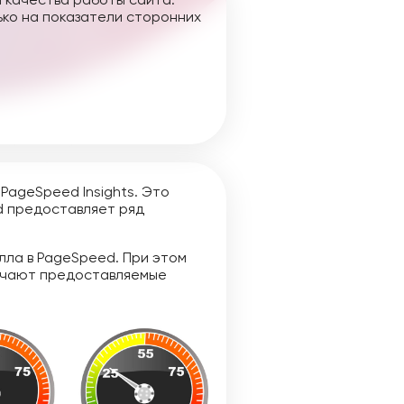
ько на показатели сторонних
PageSpeed Insights. Это
d предоставляет ряд
лла в PageSpeed. При этом
значают предоставляемые