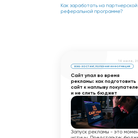
Как заработать на партнерской
реферальной программе?
16 июля, 
ВЭБ-ХОСТИНГ
,
ПОЛЕЗНАЯ ИНФОРМАЦИЯ
Сайт упал во время
рекламы: как подготовить
сайт к наплыву покупател
и не слить бюджет
Запуск рекламы - это моме
истины. Представьте: бюдж