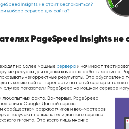
geSpeed Insights не стоит беспокоиться?
при выборе сервера для сайта?
ателях PageSpeed Insights не 
реходят на более мощные
сервера
и начинают тестироват
ругие ресурсы для оценки качества работы хостинга. Pag
показывать некорректные результаты. Это обусловлено т
здать копию сайта, перенести на новый сервер и только 
ом случае показатели PageSpeed на мощном сервере могут
и любопытных факта. Во-первых, PageSpeed
тношения к Google. Данный сервис
м сообществом разработчиков и веб-мастеров.
орые получают пользователи данного сервиса,
скового гиганта. Это всего лишь мнение