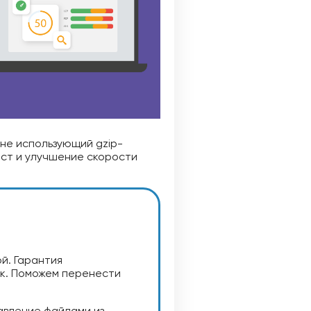
 не использующий gzip-
ест и улучшение скорости
й. Гарантия
ик. Поможем перенести
авление файлами из