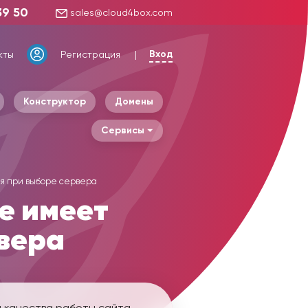
39 50
sales@cloud4box.com
Вход
кты
Регистрация
Конструктор
Домены
Сервисы
ия при выборе сервера
не имеет
вера
и качества работы сайта.