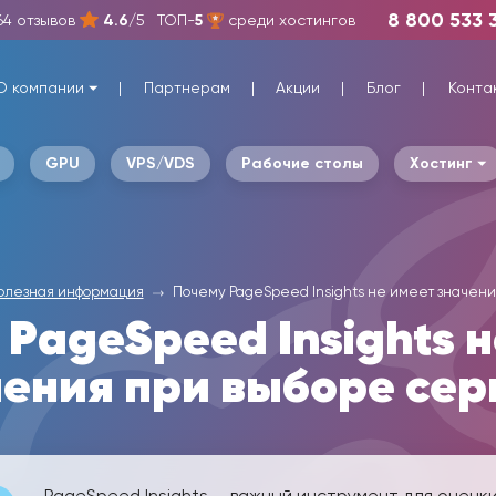
8 800 533 
64 отзывов
4.6
/5
ТОП-
5
среди хостингов
О компании
Партнерам
Акции
Блог
Конта
GPU
VPS/VDS
Рабочие столы
Хостинг
олезная информация
Почему PageSpeed Insights не имеет значен
PageSpeed Insights 
чения при выборе сер
PageSpeed Insights — важный инструмент для оценк