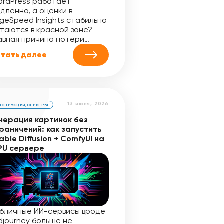
rdPress работает
дленно, а оценки в
geSpeed Insights стабильно
таются в красной зоне?
авная причина потери…
тать далее
13 июля, 2026
НСТРУКЦИИ
,
СЕРВЕРЫ
нерация картинок без
раничений: как запустить
able Diffusion + ComfyUI на
PU сервере
бличные ИИ-сервисы вроде
djourney больше не