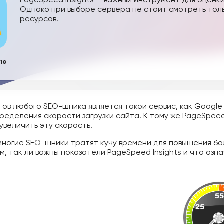
Однако при выборе сервера не стоит смотреть тол
ресурсов.
018
ов любого SEO-шника является такой сервис, как Google 
ределения скорости загрузки сайта. К тому же PageSpee
величить эту скорость.
 многие SEO-шники тратят кучу времени для повышения ба
м, так ли важны показатели PageSpeed Insights и что о