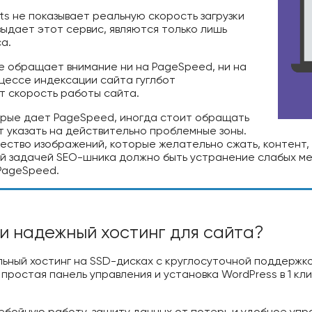
ts не показывает реальную скорость загрузки
выдает этот сервис, являются только лишь
а.
не обращает внимание ни на PageSpeed, ни на
оцессе индексации сайта гуглбот
т скорость работы сайта.
орые дает PageSpeed, иногда стоит обращать
т указать на действительно проблемные зоны.
ество изображений, которые желательно сжать, контент,
вной задачей SEO-шника должно быть устранение слабых м
 PageSpeed.
и надежный хостинг для сайта?
льный хостинг на SSD-дисках с круглосуточной поддержко
простая панель управления и установка WordPress в 1 кл
бойную работу, защиту данных от потерь и удобное упр