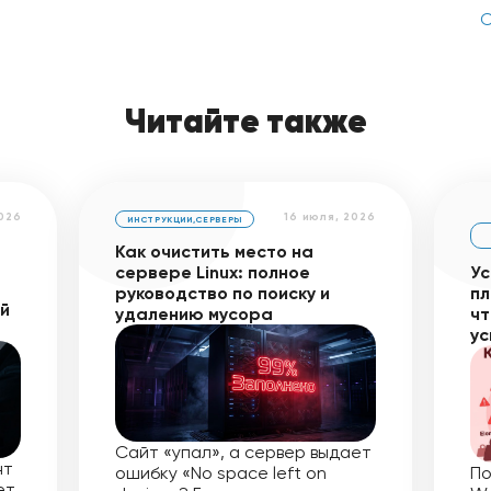
С
Читайте также
2026
16 июля, 2026
ИНСТРУКЦИИ
,
СЕРВЕРЫ
Как очистить место на
сервере Linux: полное
Ус
руководство по поиску и
пл
ей
удалению мусора
чт
ус
Сайт «упал», а сервер выдает
нт
ошибку «No space left on
По
ет