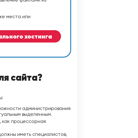
ке места или
ального хостинга
ля сайта?
ы:
сложности администрирования
ртуальным выделенным.
, как процессорная
должны иметь специалистов,