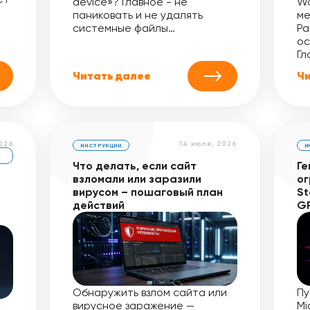
device»? Главное - не
Wo
паниковать и не удалять
ме
системные файлы…
Pa
ос
Гл
Читать далее
Чи
2026
14 июля, 2026
ИНСТРУКЦИИ
И
Е
Что делать, если сайт
Ге
взломали или заразили
ог
вирусом – пошаговый план
St
действий
G
Обнаружить взлом сайта или
Пу
вирусное заражение —
Mi