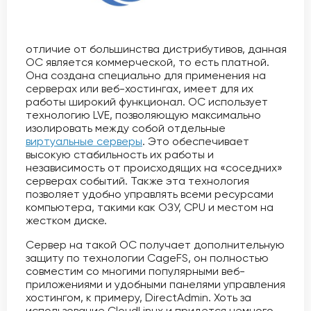
отличие от большинства дистрибутивов, данная
ОС является коммерческой, то есть платной.
Она создана специально для применения на
серверах или веб-хостингах, имеет для их
работы широкий функционал. ОС использует
технологию LVE, позволяющую максимально
изолировать между собой отдельные
виртуальные серверы
. Это обеспечивает
высокую стабильность их работы и
независимость от происходящих на «соседних»
серверах событий. Также эта технология
позволяет удобно управлять всеми ресурсами
компьютера, такими как ОЗУ, CPU и местом на
жестком диске.
Сервер на такой ОС получает дополнительную
защиту по технологии CageFS, он полностью
совместим со многими популярными веб-
приложениями и удобными панелями управления
хостингом, к примеру, DirectAdmin. Хоть за
использование CloudLinux и придется немного