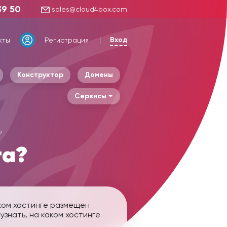
39 50
sales@cloud4box.com
Вход
кты
Регистрация
Конструктор
Домены
Сервисы
?
та?
ком хостинге размещен
знать, на каком хостинге