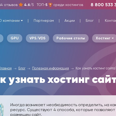
8 800 533 
64 отзывов
4.6
/5
ТОП-
5
среди хостингов
О компании
Партнерам
Акции
Блог
Конта
GPU
VPS/VDS
Рабочие столы
Хостинг
Главная
Блог
Полезная информация
Как узнать хостинг сайта
к узнать хостинг сай
Иногда возникает необходимость определить, на ка
ресурс. Существуют 4 способа, которые позволяют у
размещен сайт.