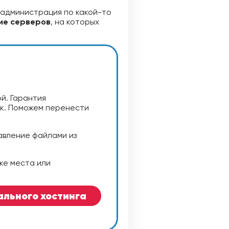
а администрация по какой-то
ие серверов
, на которых
й. Гарантия
ик. Поможем перенести
авление файлами из
ке места или
ального хостинга