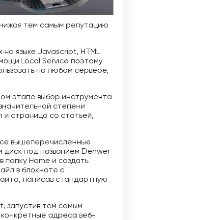
 снижая тем самым репутацию
а языке Javascript, HTML
ощи Local Service поэтому
ользовать на любом сервере,
ьном этапе выбор инструмента
 значительной степени
л и страница со статьей,
ь все вышеперечисленные
й диск под названием Denwer
в папку Home и создать
айл в блокноте с
сайта, написав стандартную
t, запустив тем самым
 конкретные адреса веб-