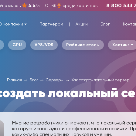
8 800 533 
64 отзывов
4.6
/5
ТОП-
5
среди хостингов
О компании
Партнерам
Акции
Блог
Конта
GPU
VPS/VDS
Рабочие столы
Хостинг
Главная
Блог
Серверы
Как создать локальный сервер
создать локальный с
Многие разработчики отмечают, что локальный сер
которую используют и профессионалы и новички. Пр
каких-либо специальных навыков и умений.