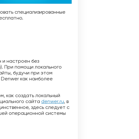
зовать специализированные
есплатно.
 и настроен без
). При помощи локального
айты, будучи при этом
 Denwer как наиболее
м, как создать локальный
ициального сайта
denwer.ru
, в
инственное, здесь следует с
ашей операционной системы