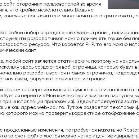
на сайт сторонних пользователей во время
ния, что крайне нежелательно. Ведь не
, конечные пользователи могут начать его критиковать,
т собой набор определенных web-страниц, написанных н
нструменты разработчиков можно применять также без пом
разработка ресурса. Что касается PHP, то его можно исп
амический сайт.
ке, любой сайт является статическим, поэтому на начал
оскольку здесь создаются веб-страницы, которые будут в
Изначально разрабатывается главная страничка, подразде
атная связи, форум и страница регистрации.
локальном сервере изначально, лучше всего использоват
ребуется перейти в Мой компьютер и зайти на виртуальны
 при инсталляции приложения). Здесь потребуется зайти 
ание как адрес web-сайта. Тут же создается текстовый ф
ью которого можно проверить корректное отображение 
се проделанные изменения, потребуется нажать на Restar
что за счет файла хостов можно четко идентифицировать