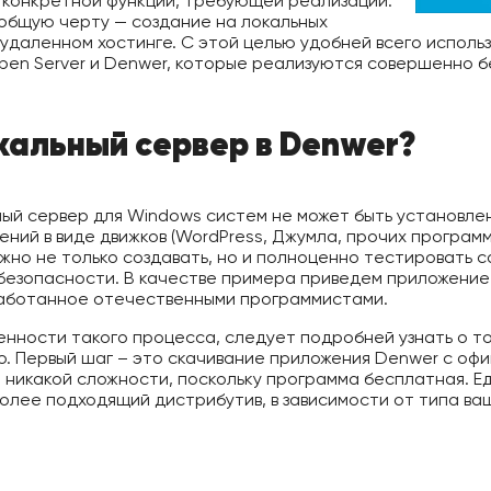
от конкретной функции, требующей реализации.
общую черту — создание на локальных
удаленном хостинге. С этой целью удобней всего исполь
pen Server и Denwer, которые реализуются совершенно б
кальный сервер в Denwer?
ный сервер для Windows систем не может быть установлен
ний в виде движков (WordPress, Джумла, прочих программ
жно не только создавать, но и полноценно тестировать с
безопасности. В качестве примера приведем приложение
работанное отечественными программистами.
енности такого процесса, следует подробней узнать о то
но. Первый шаг – это скачивание приложения Denwer с оф
 никакой сложности, поскольку программа бесплатная. Ед
олее подходящий дистрибутив, в зависимости от типа в