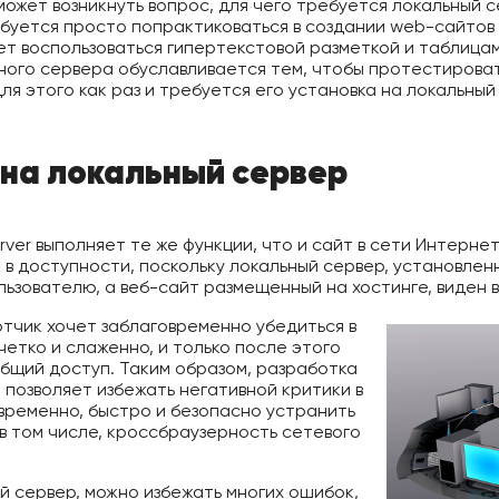
ожет возникнуть вопрос, для чего требуется локальный с
буется просто попрактиковаться в создании web-сайтов 
ет воспользоваться гипертекстовой разметкой и таблицам
ьного сервера обуславливается тем, чтобы протестиров
для этого как раз и требуется его установка на локальный
 на локальный сервер
erver выполняет те же функции, что и сайт в сети Интерне
в доступности, поскольку локальный сервер, установленн
ьзователю, а веб-сайт размещенный на хостинге, виден 
тчик хочет заблаговременно убедиться в
четко и слаженно, и только после этого
общий доступ. Таким образом, разработка
 позволяет избежать негативной критики в
овременно, быстро и безопасно устранить
 в том числе, кроссбраузерность сетевого
ый сервер, можно избежать многих ошибок,