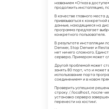
названием «Отказ в доступе
продолжить инсталляцию, по
В качестве главного места 
привязываться к конкретной
данные, находящиеся на дис
программа предлагает выбрат
конкретного пользователя.
В результате инсталляции л
Denwer, Stop Denwer и Restar
нет ничего сложного. Единст
сервера. Примером может сл
Другой проблемой может ста
занять 80 порт, что и может
использование порта програ
соединением» и в новом прям
Проверить успешное решение
строку //localhost, после 
установка сервера завершен
перенести на хостинг.