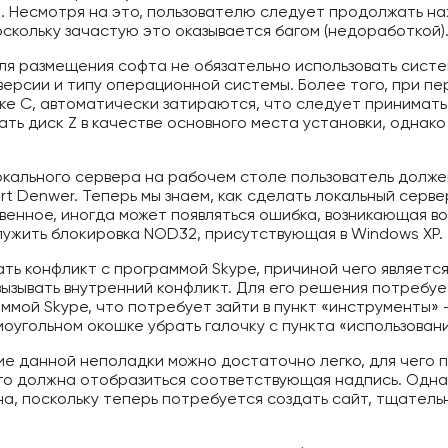
». Несмотря на это, пользователю следует продолжать на
скольку зачастую это оказывается багом (недоработкой)
для размещения софта не обязательно использовать систе
 версии и типу операционной системы. Более того, при п
ке С, автоматически затираются, что следует принимать
ь диск Z в качестве основного места установки, однако 
окального сервера на рабочем столе пользователь должен
t Denwer. Теперь мы знаем, как сделать локальный сервер 
венное, иногда может появляться ошибка, возникающая во
ужить блокировка NOD32, присутствующая в Windows XP.
ть конфликт с программой Skype, причиной чего является
 вызывать внутренний конфликт. Для его решения потребу
ммой Skype, что потребует зайти в пункт «инструменты» 
оугольном окошке убрать галочку с пункта «использовани
 данной неполадки можно достаточно легко, для чего п
чего должна отобразиться соответствующая надпись. Одна
а, поскольку теперь потребуется создать сайт, тщатель