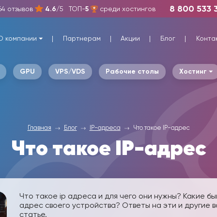
8 800 533 
64 отзывов
4.6
/5
ТОП-
5
среди хостингов
О компании
Партнерам
Акции
Блог
Конта
GPU
VPS/VDS
Рабочие столы
Хостинг
Главная
Блог
IP-адреса
Что такое IP-адрес
Что такое IP-адрес
Что такое ip адреса и для чего они нужны? Какие б
адрес своего устройства? Ответы на эти и другие 
статье.