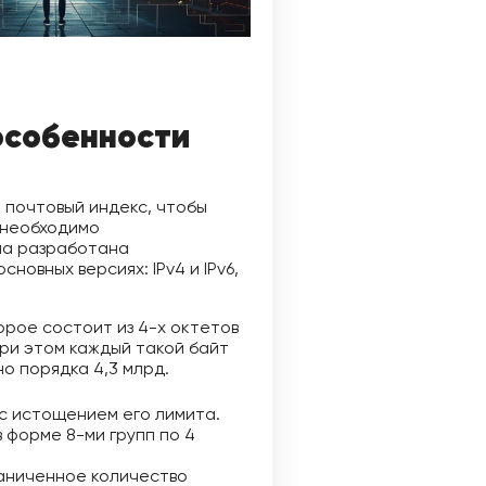
особенности
 почтовый индекс, чтобы
 необходимо
ла разработана
новных версиях: IPv4 и IPv6,
орое состоит из 4-х октетов
 При этом каждый такой байт
но порядка 4,3 млрд.
 с истощением его лимита.
 форме 8-ми групп по 4
раниченное количество