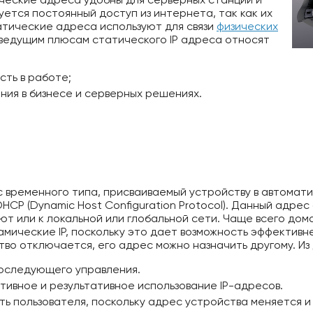
уется постоянный доступ из интернета, так как их
татические адреса используют для связи
физических
 ведущим плюсам статического IP адреса относят
сть в работе;
ния в бизнесе и серверных решениях.
 временного типа, присваиваемый устройству в автомат
CP (Dynamic Host Configuration Protocol). Данный адрес
ют или к локальной или глобальной сети. Чаще всего до
мические IP, поскольку это дает возможность эффективн
тво отключается, его адрес можно назначить другому. Из
последующего управления.
тивное и результативное использование IP-адресов.
ь пользователя, поскольку адрес устройства меняется и