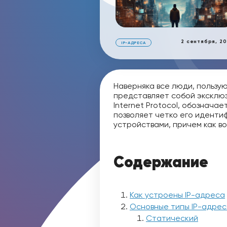
2 сентября, 2
IP-АДРЕСА
Наверняка все люди, пользу
представляет собой эксклюз
Internet Protocol, обознача
позволяет четко его иденти
устройствами, причем как во
Содержание
Как устроены IP-адреса
Основные типы IP-адрес
Статический