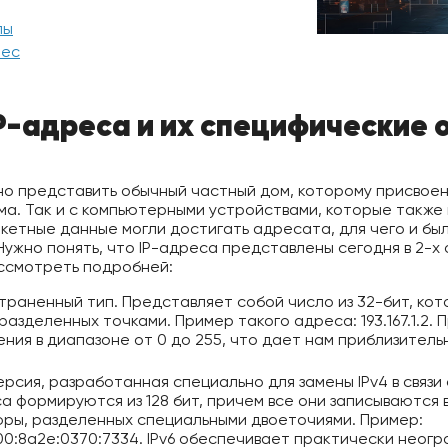
пы
рес
P-адреса и их специфические 
о представить обычный частный дом, которому присвоен
ма. Так и с компьютерными устройствами, которые также
кетные данные могли достигать адресата, для чего и бы
жно понять, что IP-адреса представлены сегодня в 2-х ос
ассмотреть подробней:
раненный тип. Представляет собой число из 32-бит, кот
 разделенных точками. Пример такого адреса: 193.167.1.2.
ния в диапазоне от 0 до 255, что дает нам приблизитель
рсия, разработанная специально для замены IPv4 в связи
 формируются из 128 бит, причем все они записываются в
ры, разделенных специальными двоеточиями. Пример:
00:8a2e:0370:7334. IPv6 обеспечивает практически неог