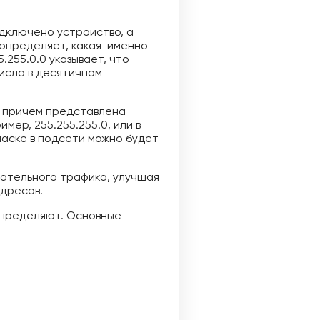
одключено устройство, а
 определяет, какая именно
.255.0.0 указывает, что
числа в десятичном
6, причем представлена
мер, 255.255.255.0, или в
 маске в подсети можно будет
ательного трафика, улучшая
адресов.
аспределяют. Основные