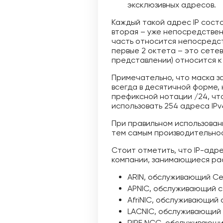
эксклюзивных адресов.
Каждый такой адрес IP состо
вторая – уже непосредствен
часть относится непосредств
первые 2 октета – это сете
представлении) относится к
Примечательно, что маска за
всегда в десятичной форме, 
префиксной нотации /24, что
использовать 254 адреса IP
При правильном использован
тем самым производительнос
Стоит отметить, что IP-адр
компании, занимающиеся ра
ARIN, обслуживающий С
APNIC, обслуживающий 
AfriNIC, обслуживающий
LACNIC, обслуживающий 
RIPE NCC, обслуживающи