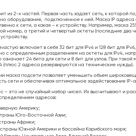
ит из 2-х частей. Первая часть задает сеть, к которой п
но оборудование, подключенное к ней. Маска IP адреса
енно к сети, а какая – к устройству. Например, маска 255
вой номер, а третий и четвертый октеты (последние два 
 устройству.
частую включает в себя 32 бит для IPv4 и 128 бит для IPv
но с определенным разделением на октеты для IPv4, напри
 означает 24 бита для сети и 8 бит для узлов. При такой
v4 (плюс 2 адреса резервируются на технические нужды).
ии маска подсети позволяет уменьшить объем широковещ
ть сети и обеспечивая оптимальное задействование IP-
ес – это не случайный набор чисел. Их высчитывают и р
спределением адресов:
еверную Америку;
страны Юго-Восточной Азии;
 страны Африки;
страны Южной Америки и бассейна Карибского моря;
й Европу, Центральную Азию, Ближний Восток.