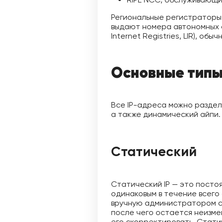
Региональные регистраторы 
выдают номера автономных 
Internet Registries, LIR), о
Основные типы
Все IP-адреса можно раздели
а также динамический айпи.
Статический
Статический IP — это постоя
одинаковым в течение всего
вручную администратором се
после чего остается неизме
его скорректировать. Стати