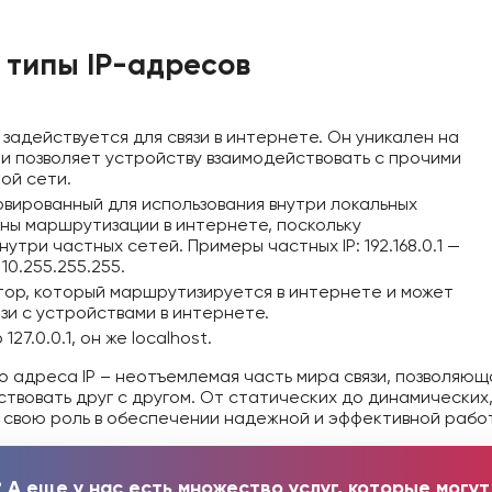
 типы IP-адресов
 задействуется для связи в интернете. Он уникален на
 и позволяет устройству взаимодействовать с прочими
ой сети.
ервированный для использования внутри локальных
ны маршрутизации в интернете, поскольку
нутри частных сетей. Примеры частных IP: 192.168.0.1 —
— 10.255.255.255.
тор, который маршрутизируется в интернете и может
язи с устройствами в интернете.
127.0.0.1, он же localhost.
то адреса IP – неотъемлемая часть мира связи, позволяю
твовать друг с другом. От статических до динамических,
 свою роль в обеспечении надежной и эффективной рабо
 А еще у нас есть множество услуг, которые могу