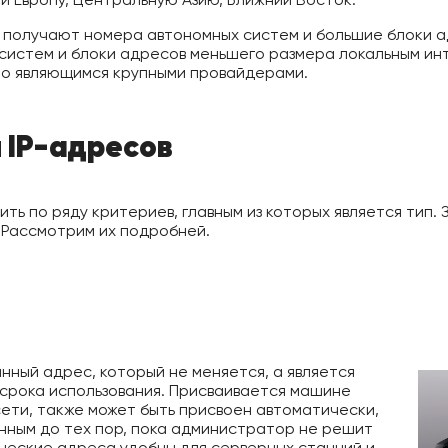
получают номера автономных систем и большие блоки адр
систем и блоки адресов меньшего размера локальным ин
бычно являющимся крупными провайдерами.
 IP-адресов
ть по ряду критериев, главным из которых является тип.
 Рассмотрим их подробней.
нный адрес, который не меняется, а является
 срока использования. Присваивается машине
ти, также может быть присвоен автоматически,
нным до тех пор, пока администратор не решит
ческие адреса удобны для серверных станций и