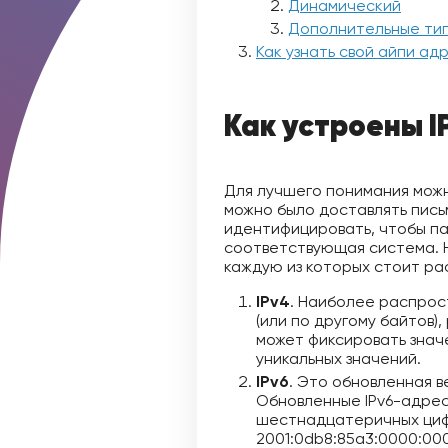
Динамический
Дополнительные ти
Как узнать свой айпи ад
Как устроены I
Для лучшего понимания можн
можно было доставлять пись
идентифицировать, чтобы па
соответствующая система. Ну
каждую из которых стоит р
IPv4
.
Наиболее распрост
(или по другому байтов),
может фиксировать значе
уникальных значений.
IPv6
.
Это обновленная ве
Обновленные IPv6-адреса
шестнадцатеричных циф
2001:0db8:85a3:0000:00