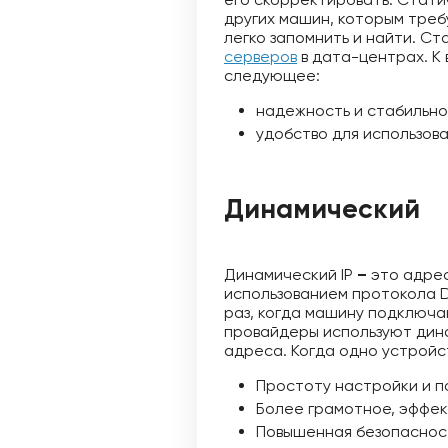
других машин, которым треб
легко запомнить и найти. С
серверов
в дата-центрах. К
следующее:
надежность и стабильно
удобство для использова
Динамический
Динамический IP
–
это адрес
использованием протокола DH
раз, когда машину подключа
провайдеры используют дина
адреса. Когда одно устройс
Простоту настройки и 
Более грамотное, эффек
Повышенная безопасност