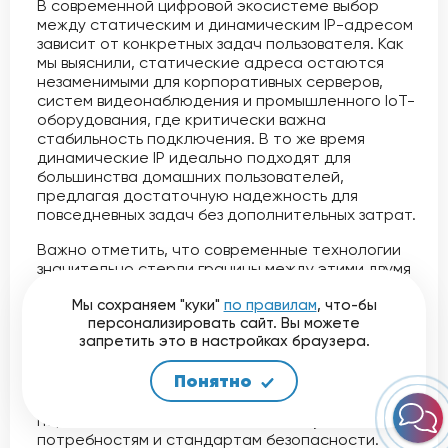
В современной цифровой экосистеме выбор
между статическим и динамическим IP-адресом
зависит от конкретных задач пользователя. Как
мы выяснили, статические адреса остаются
незаменимыми для корпоративных серверов,
систем видеонаблюдения и промышленного IoT-
оборудования, где критически важна
стабильность подключения. В то же время
динамические IP идеально подходят для
большинства домашних пользователей,
предлагая достаточную надежность для
повседневных задач без дополнительных затрат.
Важно отметить, что современные технологии
значительно стерли границы между этими двумя
подходами. Гибридные решения и «умные»
Мы сохраняем "куки"
по правилам
, что-бы
алгоритмы распределения адресов позволяют
персонализировать сайт. Вы можете
сочетать преимущества обоих типов
запретить это в настройках браузера.
подключения. Независимо от вашего выбора,
главное — регулярно проверять настройки сети
Понятно
и при необходимости консультироваться с
интернет-провайдером, чтобы ваше
подключение соответствовало актуальным
потребностям и стандартам безопасности.