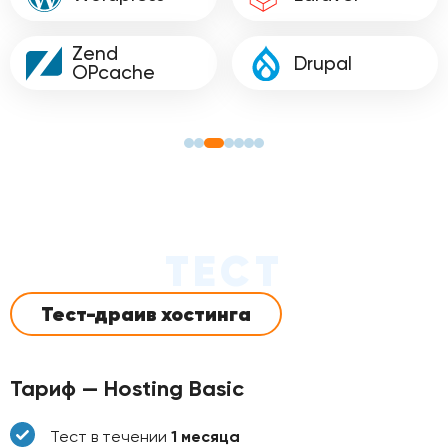
Zend
Drupal
OPcache
ТЕСТ
Тест-драив хостинга
Тариф — Hosting Basic
Тест в течении
1 месяца