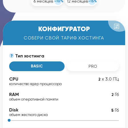
6 месяцев
-10%
12 месяцев
-15%
КОНФИГУРАТОР
СОБЕРИ СВОЙ ТАРИФ ХОСТИНГА
Тип хостинга
BASIC
PRO
CPU
х 3.0 ГГц
2
количество ядер процессора
RAM
Гб
2
объем оперативной памяти
Disk
Гб
объем жесткого диска