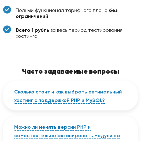
Полный функционал тарифного плана
без
ограничений
Всего 1 рубль
за весь период тестирования
хостинга
Часто задаваемые вопросы
Сколько стоит и как выбрать оптимальный
хостинг с поддержкой PHP и MySQL?
Стоимость услуги напрямую зависит от
потребностей вашего веб-приложения в
дисковом пространстве и оперативной
Можно ли менять версии PHP и
памяти. Мы разработали гибкий
самостоятельно активировать модули на
конфигуратор, позволяющий недорого