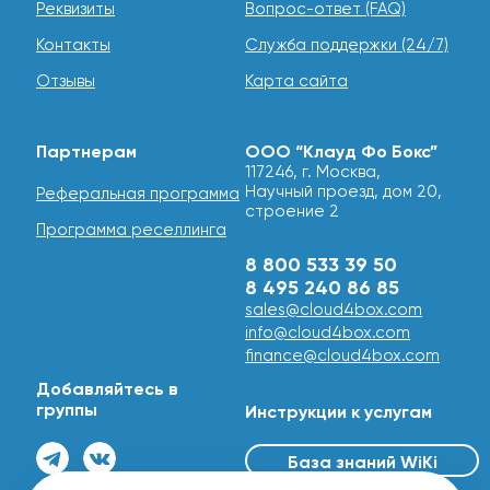
предпочитают открытое программное обеспечение,
Реквизиты
Вопрос-ответ (FAQ)
доступна аренда сервера на базе ОС Linux.
Контакты
Служба поддержки (24/7)
Наша гибкая цена и тарифные планы позволяют
Отзывы
Карта сайта
избежать избыточных затрат на старте, предоставляя
возможность наращивать мощность по мере роста
вашего бизнеса.
Партнерам
ООО “Клауд Фо Бокс”
Служба технической поддержки Cloud4box работает
117246, г. Москва,
круглосуточно, чтобы помочь с любыми вопросами по
Научный проезд, дом 20,
Реферальная программа
настройке и обслуживанию вашего хостинга. Мы
строение 2
предлагаем оптимальную цену за
Программа реселлинга
высокопроизводительные решения в Великобритании,
8 800 533 39 50
обеспечивая при этом полный контроль и
8 495 240 86 85
максимальную надежность. Переходите к выбору
sales@cloud4box.com
тарифа и убедитесь в качестве наших услуг.
info@cloud4box.com
finance@cloud4box.com
Добавляйтесь в
группы
Инструкции к услугам
База знаний WiKi