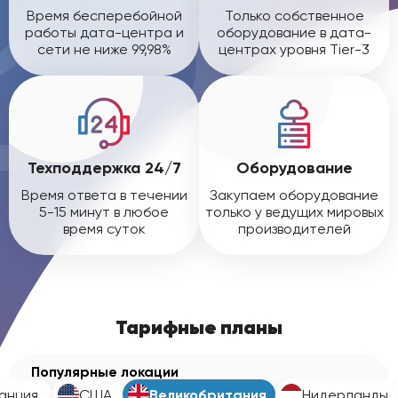
Время бесперебойной
Только собственное
работы дата-центра и
оборудование в дата-
сети не ниже 99,98%
центрах уровня Tier-3
Техподдержка 24/7
Оборудование
Время ответа в течении
Закупаем оборудование
5-15 минут в любое
только у ведущих мировых
время суток
производителей
Тарифные планы
Популярные локации
анция
США
Великобритания
Нидерланды