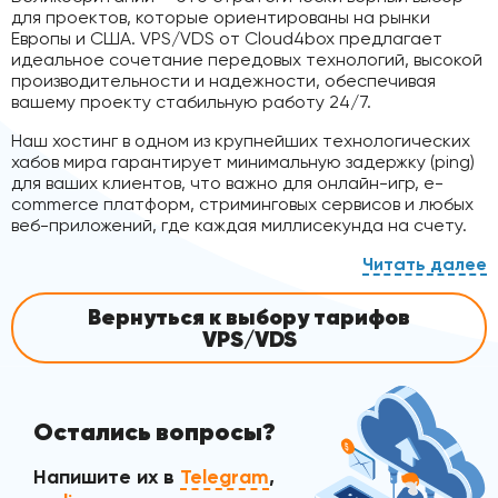
для проектов, которые ориентированы на рынки
Европы и США. VPS/VDS от Cloud4box предлагает
идеальное сочетание передовых технологий, высокой
производительности и надежности, обеспечивая
вашему проекту стабильную работу 24/7.
Наш хостинг в одном из крупнейших технологических
хабов мира гарантирует минимальную задержку (ping)
для ваших клиентов, что важно для онлайн-игр, e-
commerce платформ, стриминговых сервисов и любых
веб-приложений, где каждая миллисекунда на счету.
Благодаря размещению в дата-центрах Лондона, мы
обеспечиваем не только высокую скорость, но и
максимальную надежность. Используя NVMe-диски,
Вернуться к выбору тарифов
которые в разы превосходят по скорости
VPS/VDS
традиционные накопители, мы гарантируем, что ваш
виртуальный сервер будет работать без сбоев,
обеспечивая мгновенный доступ к данным и быструю
загрузку вашего контента.
Остались вопросы?
Напишите их в
Telegram
,
Стратегическое размещение и