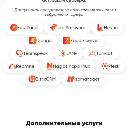
активации сервера.
* Доступность программного обеспечения зависит от
выбранного тарифа
FastPanel
Jira Software
Hestia
Django
Zabbix server
Teamspeak
LAMP
Tomcat
Redmine
Nagios ncpa linux
Plesk
BitrixCRM
Ispmanager
Дополнительные услуги