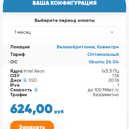
ВАША КОНФИГУРАЦИЯ
Выберите период оплаты
1 месяц
Локация
Великобритания, Ковентри
Тариф
Оптимальный
ОС
Ubuntu 26.04
Ядра
Intel Xeon
1x3.3 ГГц
ОЗУ
1 Гб
Диск
SSD
20 Гб
IPv4
1
Скорость
до 100 Мбит/с
Трафик
Безлимитно
624,00
624,00
руб
-15%
руб
Заказать