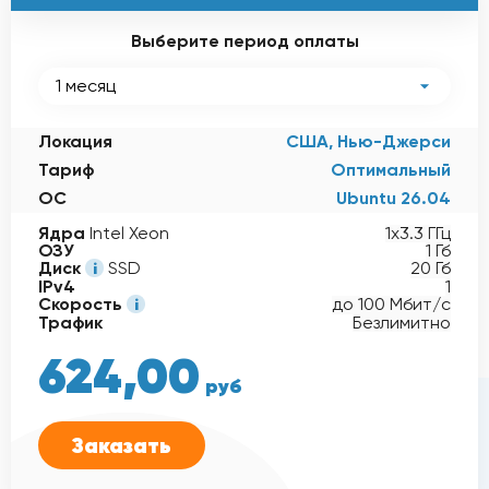
Выберите период оплаты
1 месяц
Локация
США, Нью-Джерси
Тариф
Оптимальный
ОС
Ubuntu 26.04
Ядра
Intel Xeon
1x3.3 ГГц
ОЗУ
1 Гб
Диск
SSD
20 Гб
IPv4
1
Скорость
до 100 Мбит/с
Трафик
Безлимитно
624,00
624,00
руб
-15%
руб
Заказать