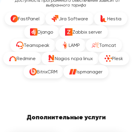
* Доступность программного обеспечения зависит от
выбранного тарифа
FastPanel
Jira Software
Hestia
Django
Zabbix server
Teamspeak
LAMP
Tomcat
Redmine
Nagios ncpa linux
Plesk
BitrixCRM
Ispmanager
Дополнительные услуги