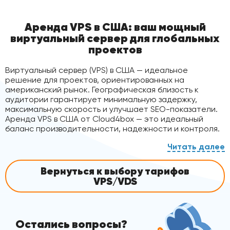
критически важны мощные GPU и быстрая
память. Перейдите на
gpu серверы
или
Аренда VPS в США: ваш мощный
специализированные серверы для ИИ
,
виртуальный сервер для глобальных
чтобы сократить время вычислений в
проектов
десятки раз.
Виртуальный сервер (VPS) в США — идеальное
решение для проектов, ориентированных на
американский рынок. Географическая близость к
аудитории гарантирует минимальную задержку,
максимальную скорость и улучшает SEO-показатели.
Аренда VPS в США от Cloud4box — это идеальный
баланс производительности, надежности и контроля.
Производительность и надёжность
Вернуться к выбору тарифов
VPS/VDS
Наши VPS-серверы работают на высокоскоростных
NVMe-дисках, объединенных в массив RAID 10 для
дополнительной надёжности и защиты данных. Мы
используем виртуализацию KVM, которая
Остались вопросы?