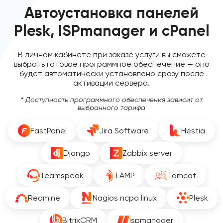
Автоустановка панелей
Plesk, ISPmanager и cPanel
В личном кабинете при заказе услуги вы сможете
выбрать готовое программное обеспечение — оно
будет автоматически установлено сразу после
активации сервера.
* Доступность программного обеспечения зависит от
выбранного тарифа
FastPanel
Jira Software
Hestia
Django
Zabbix server
Teamspeak
LAMP
Tomcat
Redmine
Nagios ncpa linux
Plesk
BitrixCRM
Ispmanager