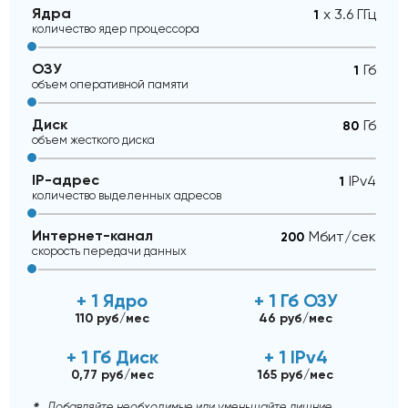
Ядра
x 3.6 ГГц
количество ядер процессора
ОЗУ
Гб
объем оперативной памяти
Диск
Гб
объем жесткого диска
IP-адрес
IPv4
количество выделенных адресов
Интернет-канал
Mбит/сек
скорость передачи данных
+ 1 Ядро
+ 1 Гб ОЗУ
110 руб/мес
46 руб/мес
+ 1 Гб Диск
+ 1 IPv4
0,77 руб/мес
165 руб/мес
Добавляйте необходимые или уменьшайте лишние