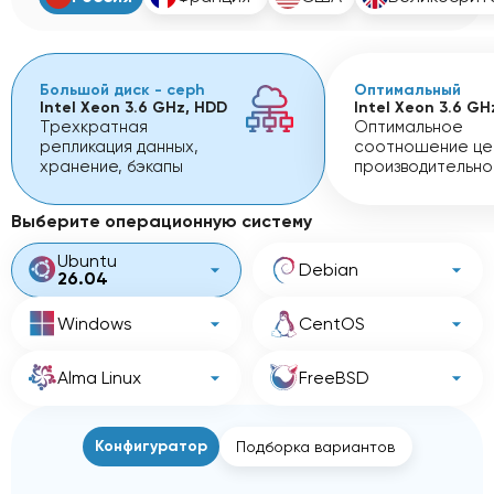
Большой диск - ceph
Оптимальный
Intel Xeon 3.6 GHz, HDD
Intel Xeon 3.6 GH
Трехкратная
Оптимальное
репликация данных,
соотношение це
хранение, бэкапы
производительно
Выберите операционную систему
Ubuntu
Debian
26.04
Windows
CentOS
Alma Linux
FreeBSD
Конфигуратор
Подборка вариантов