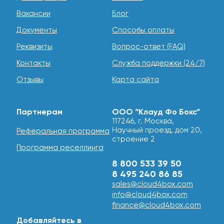
инфраструктуры
Вакансии
Блог
Сербский рынок VPS/VDS отличается повышенными
Документы
Способы оплаты
требованиями к защите данных. Дата-центры в
Реквизиты
Вопрос-ответ (FAQ)
Белграде соответствуют международным стандартам
ISO 27001, обеспечивая физическую и сетевую
Контакты
Служба поддержки (24/7)
безопасность. Многоуровневая DDoS-защита
нейтрализует атаки на уровне L3-L4 без влияния на
Отзывы
Карта сайта
работоспособность серверов.
Ежедневные бэкапы на георазнесенные SSD-
Партнерам
ООО “Клауд Фо Бокс”
накопители гарантируют восстановление данных при
117246, г. Москва,
любых сценариях. Для проектов с повышенными
Научный проезд, дом 20,
Реферальная программа
требованиями доступны выделенные каналы связи с
строение 2
пропускной способностью до 10 Гбит/с и SLA 99.95%.
Программа реселлинга
8 800 533 39 50
Почему Cloud4box?
8 495 240 86 85
sales@cloud4box.com
Cloud4box предоставляет виртуальные серверы в
info@cloud4box.com
Белграде с фокусом на предсказуемость и
finance@cloud4box.com
безопасность. Наши решения обеспечивают:
Добавляйтесь в