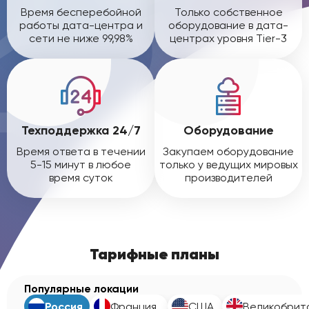
Время бесперебойной
Только собственное
работы дата-центра и
оборудование в дата-
сети не ниже 99,98%
центрах уровня Tier-3
Техподдержка 24/7
Оборудование
Время ответа в течении
Закупаем оборудование
5-15 минут в любое
только у ведущих мировых
время суток
производителей
Тарифные планы
Популярные локации
Россия
Франция
США
Великобрит