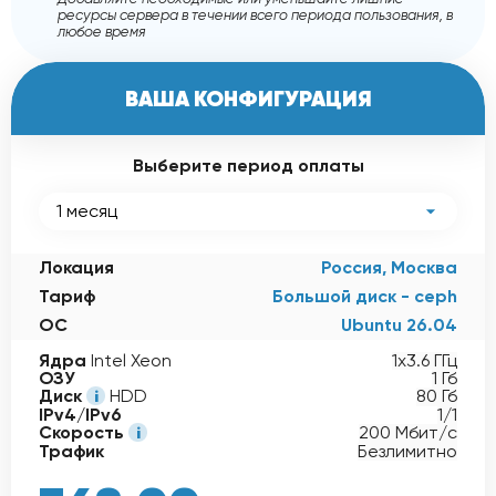
ресурсы сервера в течении всего периода пользования, в
любое время
ВАША КОНФИГУРАЦИЯ
Выберите период оплаты
1 месяц
Локация
Россия, Москва
Тариф
Большой диск - ceph
ОС
Ubuntu 26.04
Ядра
Intel Xeon
1x3.6 ГГц
ОЗУ
1 Гб
Диск
HDD
80 Гб
IPv4/IPv6
1/1
Скорость
200 Мбит/с
Трафик
Безлимитно
368,00
руб
-15%