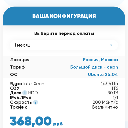
ВАША КОНФИГУРАЦИЯ
Выберите период оплаты
1 месяц
Локация
Россия, Москва
Тариф
Большой диск - ceph
ОС
Ubuntu 26.04
Ядра
Intel Xeon
1x3.6 ГГц
ОЗУ
1 Гб
Диск
HDD
80 Гб
IPv4/IPv6
1/1
Скорость
200 Мбит/с
Трафик
Безлимитно
368,00
368,00
руб
-15%
руб