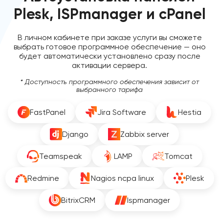
Plesk, ISPmanager и cPanel
В личном кабинете при заказе услуги вы сможете
выбрать готовое программное обеспечение — оно
будет автоматически установлено сразу после
активации сервера.
* Доступность программного обеспечения зависит от
выбранного тарифа
FastPanel
Jira Software
Hestia
Django
Zabbix server
Teamspeak
LAMP
Tomcat
Redmine
Nagios ncpa linux
Plesk
BitrixCRM
Ispmanager