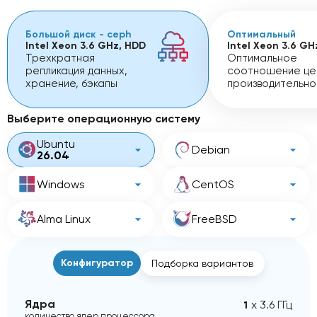
Большой диск - ceph
Оптимальный
Intel Xeon 3.6 GHz, HDD
Intel Xeon 3.6 GH
Трехкратная
Оптимальное
репликация данных,
соотношение це
хранение, бэкапы
производительно
Выберите операционную систему
Ubuntu
Debian
26.04
Windows
CentOS
Alma Linux
FreeBSD
Конфигуратор
Подборка вариантов
Ядра
x 3.6 ГГц
количество ядер процессора