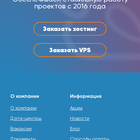
проектов с 2016 года
Выберите свой идеальный виртуальный сервер в Чехии
прямо сейчас и убедитесь в преимуществах
качественного хостинга. Ознакомьтесь с тарифами и
начните аренду уже сегодня!
Заказать хостинг
Заказать VPS
О компании
Информация
О компании
Акции
Дата-центры
Новости
Вакансии
Блог
Документы
Способы оплаты