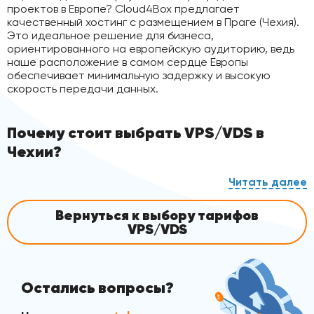
проектов в Европе? Cloud4Box предлагает
качественный хостинг с размещением в Праге (Чехия).
Это идеальное решение для бизнеса,
ориентированного на европейскую аудиторию, ведь
наше расположение в самом сердце Европы
обеспечивает минимальную задержку и высокую
скорость передачи данных.
Почему стоит выбрать VPS/VDS в
Чехии?
Аренда VPS/VDS в Чехии — это стратегически
выгодный шаг. Размещение сервера в Праге
обеспечивает отличный пинг для всех стран
Вернуться к выбору тарифов
Центральной и Восточной Европы. Это важно для
VPS/VDS
сайтов, интернет-магазинов, онлайн-игр и веб-
приложений, где каждая миллисекунда имеет
значение. Наши дата-центры в Праге соответствуют
высоким стандартам безопасности, гарантируя
Остались вопросы?
сохранность ваших данных и бесперебойную работу.
Мы выделяем для каждого клиента гарантированные