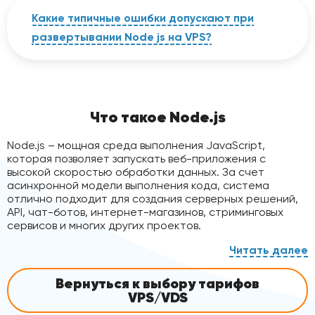
PostgreSQL для сложных архитектур,
MongoDB для документной модели, Redis
Какие типичные ошибки допускают при
для кэша и сессий. Важна географическая
развертывании Node js на VPS?
близость базы данных к серверу приложения
node js для минимизации задержек.
Даже опытные разработчики могут
столкнуться с проблемами при переносе
Node js-приложения на продакшн-сервер.
Вот наиболее распространенные ошибки,
Что такое Node.js
которых стоит избегать для обеспечения
стабильной работы:
Node.js – мощная среда выполнения JavaScript,
Запуск приложения от root-
которая позволяет запускать веб-приложения с
пользователя.
высокой скоростью обработки данных. За счет
асинхронной модели выполнения кода, система
Отсутствие процесс-менеджера для
отлично подходит для создания серверных решений,
автоматического перезапуска.
API, чат-ботов, интернет-магазинов, стриминговых
Хранение секретов в коде.
сервисов и многих других проектов.
Игнорирование сбора и анализа логов.
Неправильная настройка ограничений
памяти для Node.js-процесса.
Где используется Node.js?
Вернуться к выбору тарифов
VPS/VDS
Благодаря высокой скорости, гибкости и возможностям