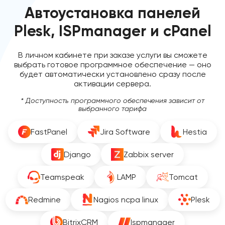
Автоустановка панелей
Plesk, ISPmanager и cPanel
В личном кабинете при заказе услуги вы сможете
выбрать готовое программное обеспечение — оно
будет автоматически установлено сразу после
активации сервера.
* Доступность программного обеспечения зависит от
выбранного тарифа
FastPanel
Jira Software
Hestia
Django
Zabbix server
Teamspeak
LAMP
Tomcat
Redmine
Nagios ncpa linux
Plesk
BitrixCRM
Ispmanager