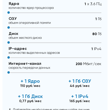
Ядра
x 3.6 ГГц
количество ядер процессора
ОЗУ
Гб
объем оперативной памяти
Диск
Гб
объем жесткого диска
IP-адрес
IPv4
количество выделенных адресов
Интернет-канал
Mбит/сек
скорость передачи данных
+ 1 Ядро
+ 1 Гб ОЗУ
110 руб/мес
46 руб/мес
+ 1 Гб Диск
+ 1 IPv4
0,77 руб/мес
165 руб/мес
Добавляйте необходимые или уменьшайте лишние