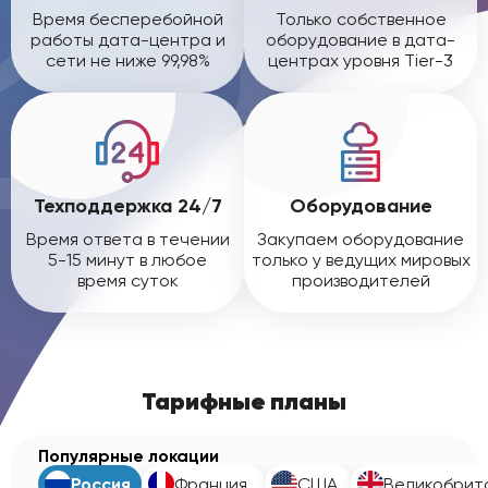
Время бесперебойной
Только собственное
работы дата-центра и
оборудование в дата-
сети не ниже 99,98%
центрах уровня Tier-3
Техподдержка 24/7
Оборудование
Время ответа в течении
Закупаем оборудование
5-15 минут в любое
только у ведущих мировых
время суток
производителей
Тарифные планы
Популярные локации
Россия
Франция
США
Великобрит