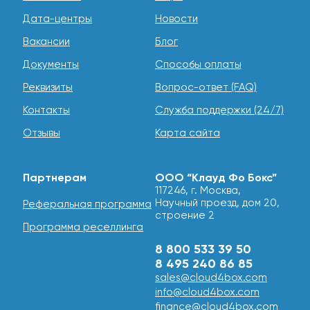
Преимущества сервера от Cloud4box
Дата-центры
Новости
Выбирая VPS для Node.js, вы получаете мощную и
Вакансии
Блог
надежную платформу, адаптированную под
Документы
Способы оплаты
требования современных веб-приложений. Мы
предлагаем продуманные решения, способствующие
Реквизиты
Вопрос-ответ (FAQ)
оптимальному развертыванию и стабильной
поддержке проекта.
Контакты
Служба поддержки (24/7)
оптимизированные серверы с SSD или NVMW
Отзывы
Карта сайта
-дисками для быстрого выполнения приложений;
возможность выбрать оптимальный тарифный план
под ваш проект;
Партнерам
ООО “Клауд Фо Бокс”
поддержка автоконфигурации, быстрая установка
117246, г. Москва,
Node.js;
Научный проезд, дом 20,
Реферальная программа
строение 2
полная поддержка Nginx, MongoDB, MySQL,
Программа реселлинга
PostgreSQL;
современные системы безопасности и
8 800 533 39 50
мониторинга.
8 495 240 86 85
sales@cloud4box.com
Благодаря разнообразным тарифным планам, каждый
info@cloud4box.com
разработчик сможет подобрать оптимальный вариант
finance@cloud4box.com