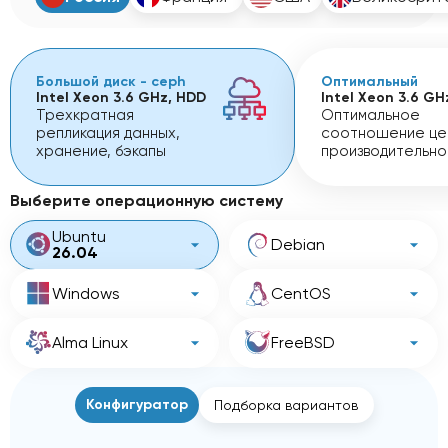
Большой диск - ceph
Оптимальный
Intel Xeon 3.6 GHz, HDD
Intel Xeon 3.6 GH
Трехкратная
Оптимальное
репликация данных,
соотношение це
хранение, бэкапы
производительно
Выберите операционную систему
Ubuntu
Debian
26.04
Windows
CentOS
Alma Linux
FreeBSD
Конфигуратор
Подборка вариантов