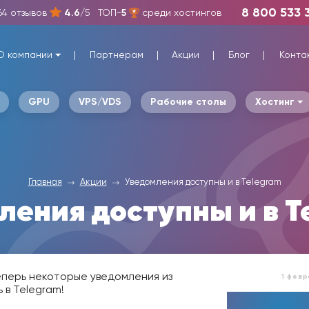
8 800 533 
64 отзывов
4.6
/5
ТОП-
5
среди хостингов
О компании
Партнерам
Акции
Блог
Конта
GPU
VPS/VDS
Рабочие столы
Хостинг
Главная
Акции
Уведомления доступны и в Telegram
ления доступны и в T
еперь некоторые уведомления из
1 февр
 в Telegram!