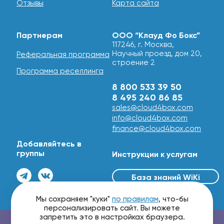
Отзывы
Карта сайта
Партнерам
ООО “Клауд Фо Бокс”
117246, г. Москва,
Научный проезд, дом 20,
Реферальная программа
строение 2
Программа реселлинга
8 800 533 39 50
8 495 240 86 85
sales@cloud4box.com
info@cloud4box.com
finance@cloud4box.com
Добавляйтесь в
группы
Инструкции к услугам
База знаний WiKi
© 2016 - 2026
Мы сохраняем "куки"
по правилам
, что-бы
персонализировать сайт. Вы можете
запретить это в настройках браузера.
Проверить маршрутизацию и скорость сети