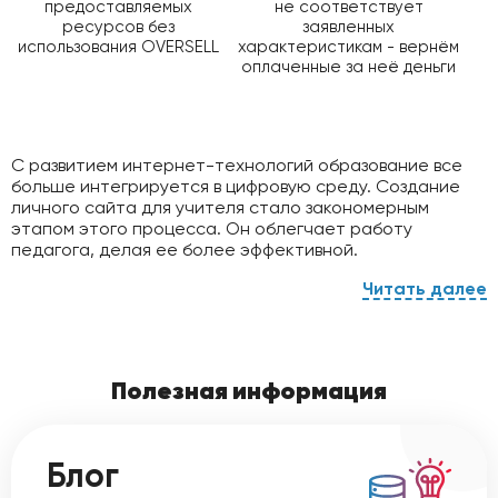
предоставляемых
не соответствует
ресурсов без
заявленных
использования OVERSELL
характеристикам - вернём
оплаченные за неё деньги
С развитием интернет-технологий образование все
больше интегрируется в цифровую среду. Создание
личного сайта для учителя стало закономерным
этапом этого процесса. Он облегчает работу
педагога, делая ее более эффективной.
Для чего нужен сайт учителю
Он дает возможность:
Полезная информация
Оповещать родителей о мероприятиях,
изменениях в учебном процессе, успеваемости
учеников;
Блог
Сделать удобный личный кабинет с доступом к