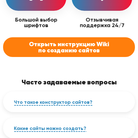
Большой выбор
Отзывчивая
шрифтов
поддержка 24/7
Открыть инструкцию Wiki
по созданию сайтов
Часто задаваемые вопросы
Что такое конструктор сайтов?
Конструктор сайтов — это специальная
платформа, с помощью которой любой
человек, даже без опыта в веб-дизайне или
Какие сайты можно создать?
программировании, сможет создать