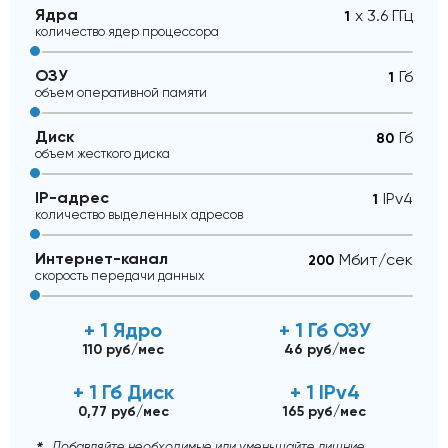
Ядра
x 3.6 ГГц
количество ядер процессора
ОЗУ
Гб
объем оперативной памяти
Диск
Гб
объем жесткого диска
IP-адрес
IPv4
количество выделенных адресов
Интернет-канал
Mбит/сек
скорость передачи данных
+ 1 Ядро
+ 1 Гб ОЗУ
110 руб/мес
46 руб/мес
+ 1 Гб Диск
+ 1 IPv4
0,77 руб/мес
165 руб/мес
Добавляйте необходимые или уменьшайте лишние