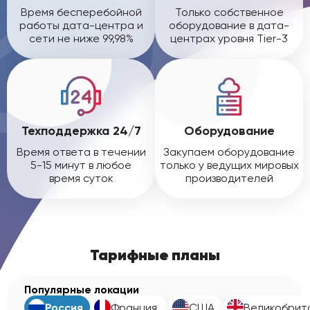
Время бесперебойной
Только собственное
работы дата-центра и
оборудование в дата-
сети не ниже 99,98%
центрах уровня Tier-3
Техподдержка 24/7
Оборудование
Время ответа в течении
Закупаем оборудование
5-15 минут в любое
только у ведущих мировых
время суток
производителей
Тарифные планы
Популярные локации
Россия
Франция
США
Великобрит