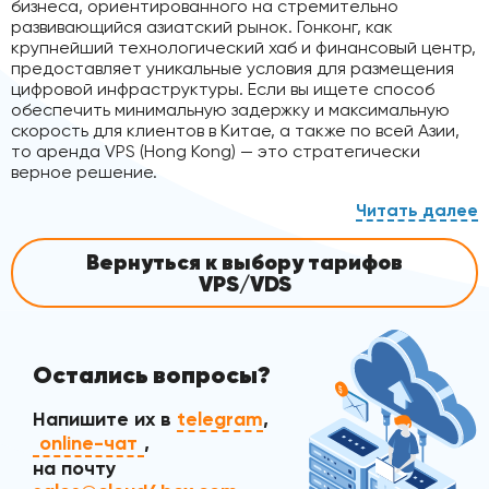
бизнеса, ориентированного на стремительно
развивающийся азиатский рынок. Гонконг, как
крупнейший технологический хаб и финансовый центр,
предоставляет уникальные условия для размещения
цифровой инфраструктуры. Если вы ищете способ
обеспечить минимальную задержку и максимальную
скорость для клиентов в Китае, а также по всей Азии,
то аренда VPS (Hong Kong) — это стратегически
верное решение.
Мы предлагаем хостинг, основанный на передовых
технологиях. Наши виртуальные серверы работают на
высокопроизводительных NVMe-дисках, что
Вернуться к выбору тарифов
гарантирует мгновенную загрузку веб-страниц и
VPS/VDS
приложений. В основе нашей инфраструктуры лежит
технология виртуализации KVM, которая обеспечивает
каждому клиенту выделенные ресурсы процессора и
оперативной памяти, исключая риск снижения
Остались вопросы?
производительности из-за соседних проектов. Такой
подход к VDS в Гонконге позволяет вам быть уверенным
в стабильной и быстрой работе вашего проекта.
Напишите их в
telegram
,
online-чат
,
на почту
Гибкость и надежность для вашего