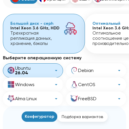
Большой диск - ceph
Оптимальный
Intel Xeon 3.6 GHz, HDD
Intel Xeon 3.6 GH
Трехкратная
Оптимальное
репликация данных,
соотношение це
хранение, бэкапы
производительно
Выберите операционную систему
Ubuntu
Debian
26.04
Windows
CentOS
Alma Linux
FreeBSD
Конфигуратор
Подборка вариантов