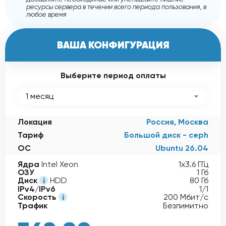
ресурсы сервера в течении всего периода пользования, в
любое время
ВАША КОНФИГУРАЦИЯ
Выберите период оплаты
1 месяц
Локация
Россия, Москва
Тариф
Большой диск - ceph
ОС
Ubuntu 26.04
Ядра
Intel Xeon
1x3.6 ГГц
ОЗУ
1 Гб
Диск
HDD
80 Гб
IPv4/IPv6
1/1
Скорость
200 Мбит/с
Трафик
Безлимитно
368,00
руб
-15%