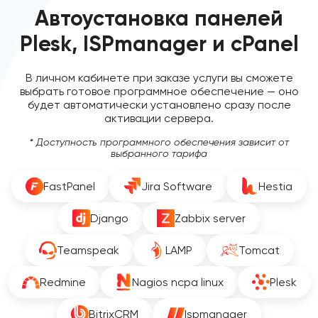
Автоустановка панелей
Plesk, ISPmanager и cPanel
В личном кабинете при заказе услуги вы сможете
выбрать готовое программное обеспечение — оно
будет автоматически установлено сразу после
активации сервера.
* Доступность программного обеспечения зависит от
выбранного тарифа
FastPanel
Jira Software
Hestia
Django
Zabbix server
Teamspeak
LAMP
Tomcat
Redmine
Nagios ncpa linux
Plesk
BitrixCRM
Ispmanager